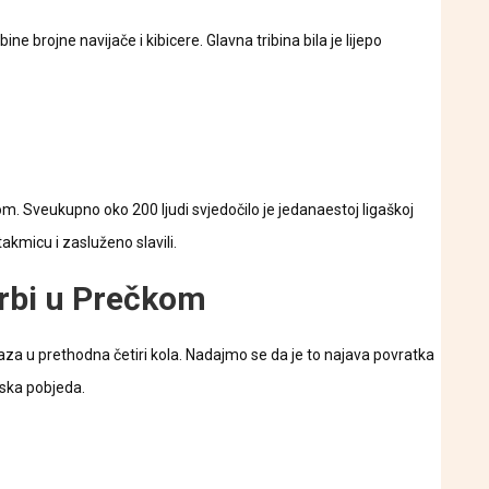
ne brojne navijače i kibicere. Glavna tribina bila je lijepo
. Sveukupno oko 200 ljudi svjedočilo je jedanaestoj ligaškoj
akmicu i zasluženo slavili.
erbi u Prečkom
raza u prethodna četiri kola. Nadajmo se da je to najava povratka
ska pobjeda.