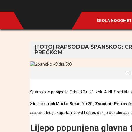
ŠKOLA NOGOME
(FOTO) RAPSODIJA ŠPANSKOG: CR
PREČKOM
Špansko je pobijedilo Odru 3:0 u 21. kolu 4. NL Središt
Strijelci su bili
Marko Sekulić
u 20.,
Zvonimir Petrović
asistent bio je kapetan David Lojber, dok je Sekulić upis
Lijepo popunjena glavna t