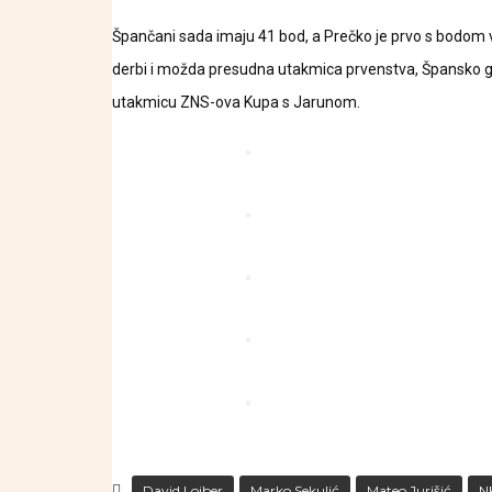
Špančani sada imaju 41 bod, a Prečko je prvo s bodom v
derbi i možda presudna utakmica prvenstva, Špansko go
utakmicu ZNS-ova Kupa s Jarunom.
David Lojber
Marko Sekulić
Mateo Jurišić
N