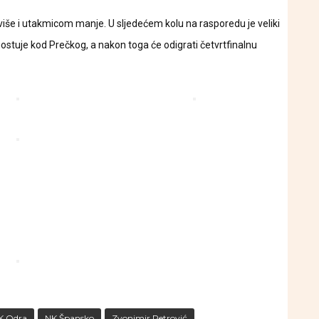
iše i utakmicom manje. U sljedećem kolu na rasporedu je veliki
stuje kod Prečkog, a nakon toga će odigrati četvrtfinalnu
K Odra
NK Špansko
Zvonimir Petrović