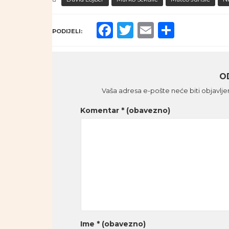
Facebook
Twitter
Email
Share
PODIJELI:
O
Vaša adresa e-pošte neće biti objavlje
Komentar
* (obavezno)
Ime
* (obavezno)