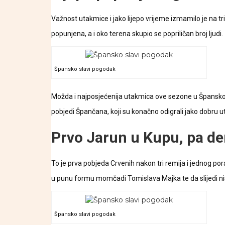
Važnost utakmice i jako lijepo vrijeme izmamilo je na tribi
popunjena, a i oko terena skupio se popriličan broj ljudi.
Špansko slavi pogodak
Možda i najposjećenija utakmica ove sezone u Španskom
pobjedi Špančana, koji su konačno odigrali jako dobru ut
Prvo Jarun u Kupu, pa d
To je prva pobjeda Crvenih nakon tri remija i jednog po
u punu formu momčadi Tomislava Majka te da slijedi ni
Špansko slavi pogodak