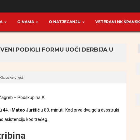
TA
O NAMA
O NATJECANJU
VETERANI NK ŠPANS
VENI PODIGLI FORMU UOČI DERBIJA U
Klupske vijesti
e Zagreb – Podskupina A.
u 44. i
Mateo Jurišić
u 80. minuti. Kod prva dva gola dvostruki
ao asistenciju kod trećeg.
ribina