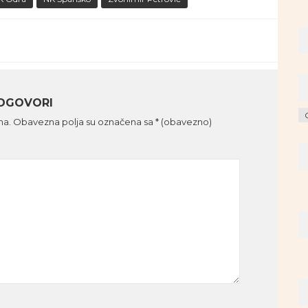
DGOVORI
Ar
na.
Obavezna polja su označena sa
* (obavezno)