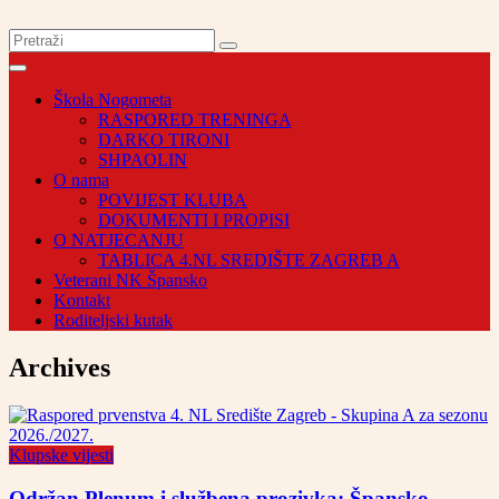
Škola Nogometa
RASPORED TRENINGA
DARKO TIRONI
SHPAOLIN
O nama
POVIJEST KLUBA
DOKUMENTI I PROPISI
O NATJECANJU
TABLICA 4.NL SREDIŠTE ZAGREB A
Veterani NK Špansko
Kontakt
Roditeljski kutak
Archives
Klupske vijesti
Održan Plenum i službena prozivka: Špansko