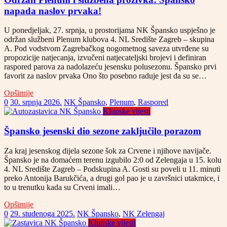
napada naslov prvaka!
U ponedjeljak, 27. srpnja, u prostorijama NK Špansko uspješno je
održan službeni Plenum klubova 4. NL Središte Zagreb – skupina
A. Pod vodstvom Zagrebačkog nogometnog saveza utvrđene su
propozicije natjecanja, izvučeni natjecateljski brojevi i definiran
raspored parova za nadolazeću jesensku polusezonu. Špansko prvi
favorit za naslov prvaka Ono što posebno raduje jest da su se…
Opširnije
0
30. srpnja 2026.
NK Špansko
,
Plenum
,
Raspored
Klupske vijesti
Špansko jesenski dio sezone zaključilo porazom
Za kraj jesenskog dijela sezone šok za Crvene i njihove navijače.
Špansko je na domaćem terenu izgubilo 2:0 od Zelengaja u 15. kolu
4. NL Središte Zagreb – Podskupina A. Gosti su poveli u 11. minuti
preko Antonija Barukčića, a drugi gol pao je u završnici utakmice, i
to u trenutku kada su Crveni imali…
Opširnije
0
29. studenoga 2025.
NK Špansko
,
NK Zelengaj
Klupske vijesti