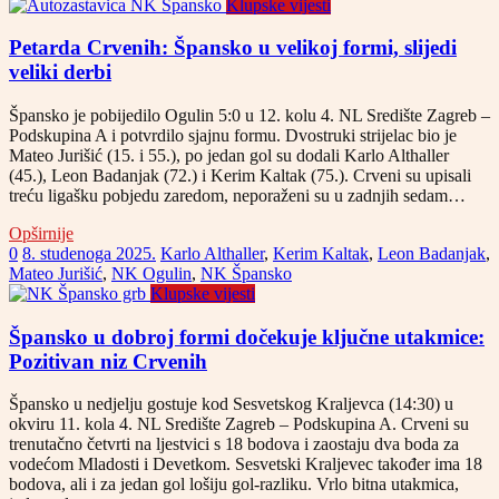
Klupske vijesti
Petarda Crvenih: Špansko u velikoj formi, slijedi
veliki derbi
Špansko je pobijedilo Ogulin 5:0 u 12. kolu 4. NL Središte Zagreb –
Podskupina A i potvrdilo sjajnu formu. Dvostruki strijelac bio je
Mateo Jurišić (15. i 55.), po jedan gol su dodali Karlo Althaller
(45.), Leon Badanjak (72.) i Kerim Kaltak (75.). Crveni su upisali
treću ligašku pobjedu zaredom, neporaženi su u zadnjih sedam…
Opširnije
0
8. studenoga 2025.
Karlo Althaller
,
Kerim Kaltak
,
Leon Badanjak
,
Mateo Jurišić
,
NK Ogulin
,
NK Špansko
Klupske vijesti
Špansko u dobroj formi dočekuje ključne utakmice:
Pozitivan niz Crvenih
Špansko u nedjelju gostuje kod Sesvetskog Kraljevca (14:30) u
okviru 11. kola 4. NL Središte Zagreb – Podskupina A. Crveni su
trenutačno četvrti na ljestvici s 18 bodova i zaostaju dva boda za
vodećom Mladosti i Devetkom. Sesvetski Kraljevec također ima 18
bodova, ali i za jedan gol lošiju gol-razliku. Vrlo bitna utakmica,