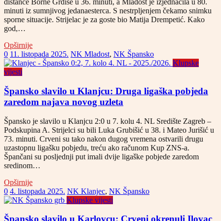
distance Borne Grdiše u 36. minuti, a Mladost je izjednačila u 80.
minuti iz sumnjivog jedanaesterca. S nestrpljenjem čekamo snimku
sporne situacije. Strijelac je za goste bio Matija Drempetić. Kako
god,…
Opširnije
0
11. listopada 2025.
NK Mladost
,
NK Špansko
Klupske
vijesti
Špansko slavilo u Klanjcu: Druga ligaška pobjeda
zaredom najava novog uzleta
Špansko je slavilo u Klanjcu 2:0 u 7. kolu 4. NL Središte Zagreb –
Podskupina A. Strijelci su bili Luka Grubišić u 38. i Mateo Jurišić u
73. minuti. Crveni su tako nakon dugog vremena ostvarili drugu
uzastopnu ligašku pobjedu, treću ako računom Kup ZNS-a.
Špančani su posljednji put imali dvije ligaške pobjede zaredom
sredinom…
Opširnije
0
4. listopada 2025.
NK Klanjec
,
NK Špansko
Klupske vijesti
Špansko slavilo u Karlovcu: Crveni okrenuli Ilovac