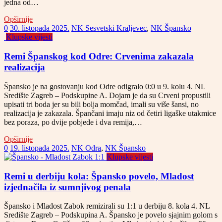
jedna od…
Opširnije
0
30. listopada 2025.
NK Sesvetski Kraljevec
,
NK Špansko
Klupske vijesti
Remi Španskog kod Odre: Crvenima zakazala
realizacija
Špansko je na gostovanju kod Odre odigralo 0:0 u 9. kolu 4. NL
Središte Zagreb – Podskupine A. Dojam je da su Crveni propustili
upisati tri boda jer su bili bolja momčad, imali su više šansi, no
realizacija je zakazala. Špančani imaju niz od četiri ligaške utakmice
bez poraza, po dvije pobjede i dva remija,…
Opširnije
0
19. listopada 2025.
NK Odra
,
NK Špansko
Klupske vijesti
Remi u derbiju kola: Špansko povelo, Mladost
izjednačila iz sumnjivog penala
Špansko i Mladost Zabok remizirali su 1:1 u derbiju 8. kola 4. NL
Središte Zagreb – Podskupina A. Špansko je povelo sjajnim golom s