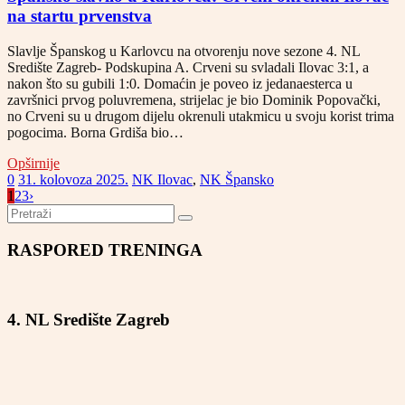
na startu prvenstva
Slavlje Španskog u Karlovcu na otvorenju nove sezone 4. NL
Središte Zagreb- Podskupina A. Crveni su svladali Ilovac 3:1, a
nakon što su gubili 1:0. Domaćin je poveo iz jedanaesterca u
završnici prvog poluvremena, strijelac je bio Dominik Popovački,
no Crveni su u drugom dijelu okrenuli utakmicu u svoju korist trima
pogocima. Borna Grdiša bio…
Opširnije
0
31. kolovoza 2025.
NK Ilovac
,
NK Špansko
1
2
3
›
RASPORED TRENINGA
4. NL Središte Zagreb