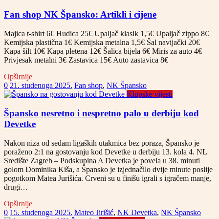
Fan shop NK Špansko: Artikli i cijene
Majica t-shirt 6€ Hudica 25€ Upaljač klasik 1,5€ Upaljač zippo 8€
Kemijska plastična 1€ Kemijska metalna 1,5€ Šal navijački 20€
Kapa šilt 10€ Kapa pletena 12€ Šalica bijela 6€ Miris za auto 4€
Privjesak metalni 3€ Zastavica 15€ Auto zastavica 8€
Opširnije
0
21. studenoga 2025.
Fan shop
,
NK Špansko
Klupske vijesti
Špansko nesretno i nespretno palo u derbiju kod
Devetke
Nakon niza od sedam ligaških utakmica bez poraza, Špansko je
poraženo 2:1 na gostovanju kod Devetke u derbiju 13. kola 4. NL
Središte Zagreb – Podskupina A Devetka je povela u 38. minuti
golom Dominika Kiša, a Špansko je izjednačilo dvije minute poslije
pogotkom Matea Jurišića. Crveni su u finišu igrali s igračem manje,
drugi…
Opširnije
0
15. studenoga 2025.
Mateo Jirišić
,
NK Devetka
,
NK Špansko