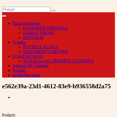
Škola Nogometa
RASPORED TRENINGA
DARKO TIRONI
SHPAOLIN
O nama
POVIJEST KLUBA
DOKUMENTI I PROPISI
O NATJECANJU
TABLICA 4.NL SREDIŠTE ZAGREB A
Veterani NK Špansko
Kontakt
Roditeljski kutak
e562e39a-23d1-4612-83e9-b936558d2a75
Podijeli: