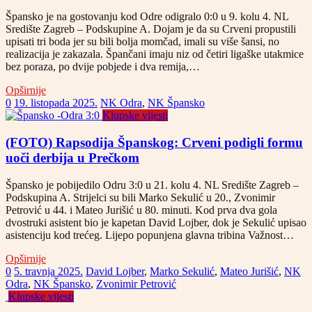
Špansko je na gostovanju kod Odre odigralo 0:0 u 9. kolu 4. NL
Središte Zagreb – Podskupine A. Dojam je da su Crveni propustili
upisati tri boda jer su bili bolja momčad, imali su više šansi, no
realizacija je zakazala. Špančani imaju niz od četiri ligaške utakmice
bez poraza, po dvije pobjede i dva remija,…
Opširnije
0
19. listopada 2025.
NK Odra
,
NK Špansko
Klupske vijesti
(FOTO) Rapsodija Španskog: Crveni podigli formu
uoči derbija u Prečkom
Špansko je pobijedilo Odru 3:0 u 21. kolu 4. NL Središte Zagreb –
Podskupina A. Strijelci su bili Marko Sekulić u 20., Zvonimir
Petrović u 44. i Mateo Jurišić u 80. minuti. Kod prva dva gola
dvostruki asistent bio je kapetan David Lojber, dok je Sekulić upisao
asistenciju kod trećeg. Lijepo popunjena glavna tribina Važnost…
Opširnije
0
5. travnja 2025.
David Lojber
,
Marko Sekulić
,
Mateo Jurišić
,
NK
Odra
,
NK Špansko
,
Zvonimir Petrović
Klupske vijesti