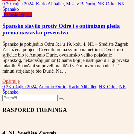
0
29. rujna 2024.
Karlo Althaller
,
Mislav Bačurin
,
NK Odra
,
NK
Španako
Klupske vijesti
Špansko slavilo protiv Odre i s optimizom gleda
prema nastavku prvenstva
Špansko je pobijedilo Odru 3:1 u 19. kolu 4. NL – Središte Zagreb.
Zaslužena pobjeda Crvenih prema svim parametrima. Dvostruki
strijelac bio je Antonio Đurić, ovozimsko veliko pojačanje
Španskog, nekadašnji junior Dinama koji je nastupao u Ligi prvaka
mladih. Špančani su poveli praktički već u prvom napadu. U 1.
minuti strijelac je bio Đurić. Na…
Opširnije
0
23. ožujka 2024.
Antonio Đurić
,
Karlo Althaller
,
NK Odra
,
NK
Špansko
RASPORED TRENINGA
4. NL Središte Zagreb