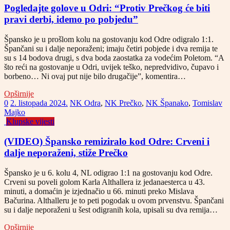
Pogledajte golove u Odri: “Protiv Prečkog će biti
pravi derbi, idemo po pobjedu”
Špansko je u prošlom kolu na gostovanju kod Odre odigralo 1:1.
Špančani su i dalje neporaženi; imaju četiri pobjede i dva remija te
su s 14 bodova drugi, s dva boda zaostatka za vodećim Poletom. “A
što reći na gostovanje u Odri, uvijek teško, nepredvidivo, čupavo i
borbeno… Ni ovaj put nije bilo drugačije”, komentira…
Opširnije
0
2. listopada 2024.
NK Odra
,
NK Prečko
,
NK Španako
,
Tomislav
Majko
Klupske vijesti
(VIDEO) Špansko remiziralo kod Odre: Crveni i
dalje neporaženi, stiže Prečko
Špansko je u 6. kolu 4, NL odigrao 1:1 na gostovanju kod Odre.
Crveni su poveli golom Karla Althallera iz jedanaesterca u 43.
minuti, a domaćin je izjednačio u 66. minuti preko Mislava
Bačurina. Althalleru je to peti pogodak u ovom prvenstvu. Špančani
su i dalje neporaženi u šest odigranih kola, upisali su dva remija…
Opširnije