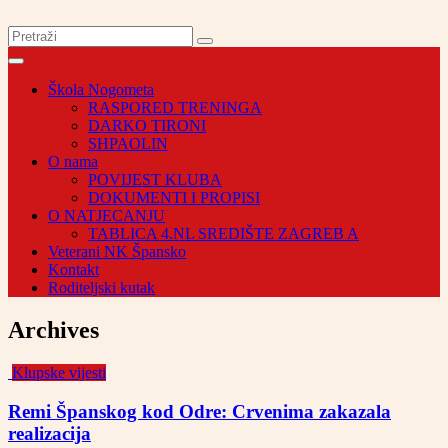
Škola Nogometa
RASPORED TRENINGA
DARKO TIRONI
SHPAOLIN
O nama
POVIJEST KLUBA
DOKUMENTI I PROPISI
O NATJECANJU
TABLICA 4.NL SREDIŠTE ZAGREB A
Veterani NK Špansko
Kontakt
Roditeljski kutak
Archives
Klupske vijesti
Remi Španskog kod Odre: Crvenima zakazala
realizacija