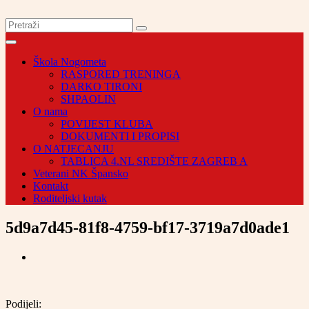
Škola Nogometa
RASPORED TRENINGA
DARKO TIRONI
SHPAOLIN
O nama
POVIJEST KLUBA
DOKUMENTI I PROPISI
O NATJECANJU
TABLICA 4.NL SREDIŠTE ZAGREB A
Veterani NK Špansko
Kontakt
Roditeljski kutak
5d9a7d45-81f8-4759-bf17-3719a7d0ade1
Podijeli: