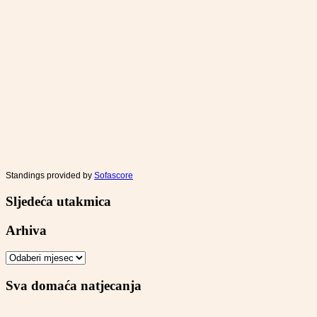
Standings provided by
Sofascore
Sljedeća utakmica
Arhiva
Arhiva
Sva domaća natjecanja