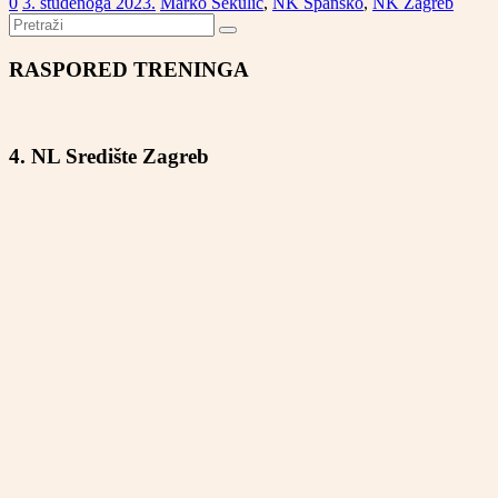
0
3. studenoga 2023.
Marko Sekulić
,
NK Špansko
,
NK Zagreb
RASPORED TRENINGA
4. NL Središte Zagreb