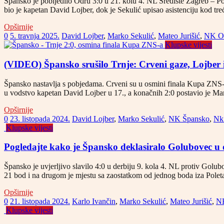
Špansko je pobijedilo Odru 3:0 u 21. kolu 4. NL Središte Zagreb – Pod
bio je kapetan David Lojber, dok je Sekulić upisao asistenciju kod t
Opširnije
0
5. travnja 2025.
David Lojber
,
Marko Sekulić
,
Mateo Jurišić
,
NK O
Klupske vijesti
(VIDEO) Špansko srušilo Trnje: Crveni gaze, Lojber i S
Špansko nastavlja s pobjedama. Crveni su u osmini finala Kupa ZNS-a s
u vodstvo kapetan David Lojber u 17., a konačnih 2:0 postavio je Ma
Opširnije
0
23. listopada 2024.
David Lojber
,
Marko Sekulić
,
NK Špansko
,
Nk
Klupske vijesti
Pogledajte kako je Špansko deklasiralo Golubovec u d
Špansko je uvjerljivo slavilo 4:0 u derbiju 9. kola 4. NL protiv Golub
21 bod i na drugom je mjestu sa zaostatkom od jednog boda iza Poleta
Opširnije
0
21. listopada 2024.
Karlo Ivančin
,
Marko Sekulić
,
Mateo Jurišić
,
N
Klupske vijesti