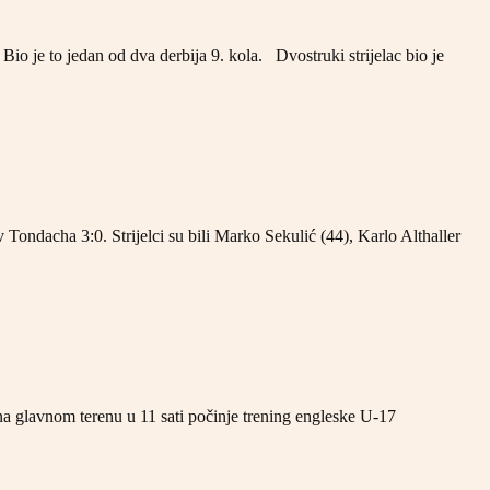
o je to jedan od dva derbija 9. kola. Dvostruki strijelac bio je
Tondacha 3:0. Strijelci su bili Marko Sekulić (44), Karlo Althaller
na glavnom terenu u 11 sati počinje trening engleske U-17