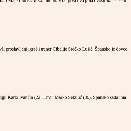
4. i Mateo Jurišić u 80. minuti. Kod prva dva gola dvostruki asistent
i proslavljeni igrač i trener Cibalije Srećko Lušić. Špansko je doveo
ostigli Karlo Ivančin (22-11m) i Marko Sekulić (86). Špansko sada ima