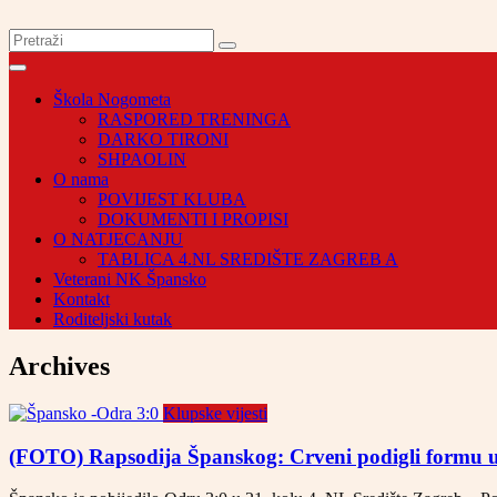
Škola Nogometa
RASPORED TRENINGA
DARKO TIRONI
SHPAOLIN
O nama
POVIJEST KLUBA
DOKUMENTI I PROPISI
O NATJECANJU
TABLICA 4.NL SREDIŠTE ZAGREB A
Veterani NK Špansko
Kontakt
Roditeljski kutak
Archives
Klupske vijesti
(FOTO) Rapsodija Španskog: Crveni podigli formu u