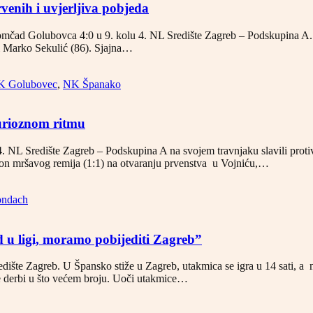
venih i uvjerljiva pobjeda
omčad Golubovca 4:0 u 9. kolu 4. NL Središte Zagreb – Podskupina A. Bi
 i Marko Sekulić (86). Sjajna…
K Golubovec
,
NK Španako
furioznom ritmu
. NL Središte Zagreb – Podskupina A na svojem travnjaku slavili protiv 
kon mršavog remija (1:1) na otvaranju prvenstva u Vojniću,…
ndach
 u ligi, moramo pobijediti Zagreb”
dište Zagreb. U Špansko stiže u Zagreb, utakmica se igra u 14 sati, a 
ode derbi u što većem broju. Uoči utakmice…