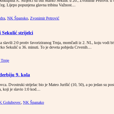
skupina A. Strijelci su bili Marko Sekulić u 20., Zvonimir Petrović u 4
rećeg. Lijepo popunjena glavna tribina Važnost…
dra
,
NK Špansko
,
Zvonimir Petrović
ekulić strijelci
lavili 2:0 protiv favoriziranog Trnja, momčadi iz 2. NL, koju vodi bivš
rko Sekulić u 36. minuti. To je deveta pobjeda Crvenih…
 Trnje
erbiju 9. kola
ovca. Dvostruki strijelac bio je Mateo Jurišić (10, 50), a po jedan su p
, koji je slavio 1:0 kod…
K Golubovec
,
NK Španako