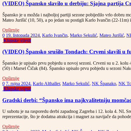
(VIDEO) Špansko slavilo u derbiju: Sjajna partija Cr
Špansko je u možda i najboljoj partiji sezone pobijedilo vrlo dobru m
Mateo Jurišić (10, 50), a po jedan su postigli Karlo Ivančin (22-11m)
Opširnije
0
19. listopada 2024.
Karlo Ivančin
,
Marko Sekulić
,
Mateo Jurišić
,
N
Klupske vijesti
(VIDEO) Špansko srušilo Tondach: Crveni slavili u 
Špansko je upisalo prvu pobjedu u novoj sezoni. Crveni su u 2. kolu 4
(50) i Marsel Čičak (84). Špansko upisalo prvu pobjedu u sezoni Na
Opširnije
0
7. rujna 2024.
Karlo Althaller
,
Marko Sekulić
,
NK Španako
,
NK To
Klupske vijesti
Gradski derbi: “Špansko ima najkvalitetniju momčad
U subotu je na rasporedu derbi zapadnog Zagreba i 12. kola 4. NL Sre
reprezentacije, što je dodatna atrakcija i magnet za navijače da poh
Opširnije