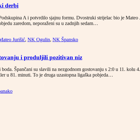
ki derbi
dskupina A i potvrdilo sjajnu formu. Dvostruki strijelac bio je Mateo Ju
u pobjedu zaredom, neporaženi su u zadnjih sedam…
Mateo Jurišić
,
NK Ogulin
,
NK Špansko
ovanju i produljili pozitivan niz
i boda. Špančani su slavili na nezgodnom gostovanju s 2:0 u 11. kolu 4
ller u 81. minuti. To je druga uzastopna ligaška pobjeda…
anako