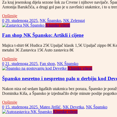
Za kraj jesenskog dijela sezone šok za Crvene i njihove navijače. Šp
Antonija Barukčića, a drugi gol pao je u završnici utakmice, i to u t
Opširnije
0
29. studenoga 2025.
NK Špansko
,
NK Zelengaj
Klupske vijesti
Fan shop NK Špansko: Artikli i cijene
Majica t-shirt 6€ Hudica 25€ Upaljač klasik 1,5€ Upaljač zippo 8€ Ke
metalni 3€ Zastavica 15€ Auto zastavica 8€
Opširnije
0
21. studenoga 2025.
Fan shop
,
NK Špansko
Klupske vijesti
Špansko nesretno i nespretno palo u derbiju kod Dev
Nakon niza od sedam ligaških utakmica bez poraza, Špansko je poraž
Dominika Kiša, a Špansko je izjednačilo dvije minute poslije pogotko
Opširnije
0
15. studenoga 2025.
Mateo Jirišić
,
NK Devetka
,
NK Špansko
Klupske vijesti