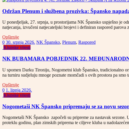
Održan Plenum i službena prozivka: Špansko napada
U ponedjeljak, 27. srpnja, u prostorijama NK Špansko uspješno je 
natjecanja, izvučeni natjecateljski brojevi i definiran raspored paro
Opširnije
0
30. srpnja 2026.
NK Špansko
,
Plenum
,
Raspored
Klupske vijesti
NK BUBAMARA POBJEDNIK 22. MEĐUNARODNO
U spomen Darku Tironiju, Nogometni klub Špansko, tradicionalno org
na turniru sudjeluju mnoge poznate momčadi s ovih prostora pa s
Opširnije
0
1. lipnja 2026.
Klupske vijesti
Nogometaši NK Špansko pripremaju se za novu sezo
Nogometaši NK Špansko započeli su pripreme za nastavak sezone. Uoči
proteklu godinu, plan zimskih priprema te ciljeve kluba u nadolazeće