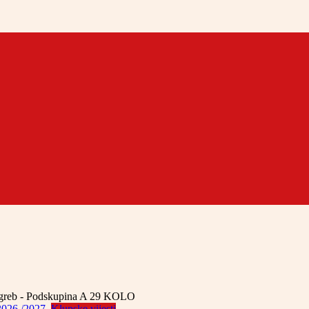
agreb - Podskupina A
29 KOLO
Klupske vijesti