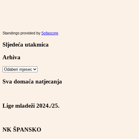
Standings provided by
Sofascore
Sljedeća utakmica
Arhiva
Arhiva
Sva domaća natjecanja
Lige mladeži 2024./25.
NK ŠPANSKO