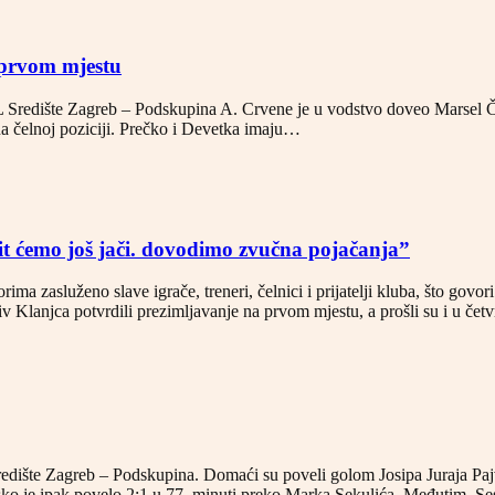
 prvom mjestu
redište Zagreb – Podskupina A. Crvene je u vodstvo doveo Marsel Čičak
a čelnoj poziciji. Prečko i Devetka imaju…
Bit ćemo još jači. dovodimo zvučna pojačanja”
ima zasluženo slave igrače, treneri, čelnici i prijatelji kluba, što govo
 Klanjca potvrdili prezimljavanje na prvom mjestu, a prošli su i u če
edište Zagreb – Podskupina. Domaći su poveli golom Josipa Juraja Pajv
ansko je ipak povelo 2:1 u 77. minuti preko Marka Sekulića. Međutim, S