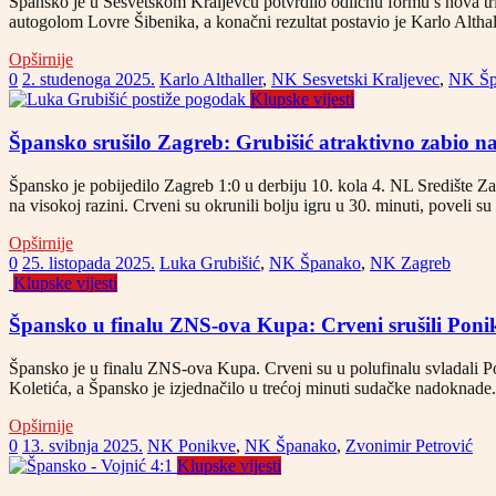
Špansko je u Sesvetskom Kraljevcu potvrdilo odličnu formu s nova tr
autogolom Lovre Šibenika, a konačni rezultat postavio je Karlo Altha
Opširnije
0
2. studenoga 2025.
Karlo Althaller
,
NK Sesvetski Kraljevec
,
NK Šp
Klupske vijesti
Špansko srušilo Zagreb: Grubišić atraktivno zabio na
Špansko je pobijedilo Zagreb 1:0 u derbiju 10. kola 4. NL Središte Zag
na visokoj razini. Crveni su okrunili bolju igru u 30. minuti, poveli s
Opširnije
0
25. listopada 2025.
Luka Grubišić
,
NK Španako
,
NK Zagreb
Klupske vijesti
Špansko u finalu ZNS-ova Kupa: Crveni srušili Pon
Špansko je u finalu ZNS-ova Kupa. Crveni su u polufinalu svladali 
Koletića, a Špansko je izjednačilo u trećoj minuti sudačke nadoknade. 
Opširnije
0
13. svibnja 2025.
NK Ponikve
,
NK Španako
,
Zvonimir Petrović
Klupske vijesti