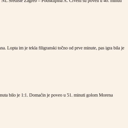
. NL Središte Zagreb – Podskupina A. Crveni su poveli u 40. minuti
. Lopta im je tekla filigranski točno od prve minute, pas igra bila je
inuta bilo je 1:1. Domaćin je poveo u 51. minuti golom Morena