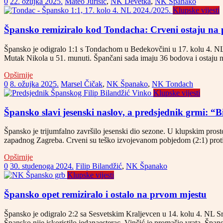
0
22. ožujka 2025.
Mateo Jurišić
,
NK Devetka
,
NK Španako
Klupske vijesti
Špansko remiziralo kod Tondacha: Crveni ostaju na
Špansko je odigralo 1:1 s Tondachom u Bedekovčini u 17. kolu 4. NL S
Mutak Nikola u 51. munuti. Špančani sada imaju 36 bodova i ostaju n
Opširnije
0
8. ožujka 2025.
Marsel Čičak
,
NK Španako
,
NK Tondach
Klupske vijesti
Špansko slavi jesenski naslov, a predsjednik grmi: “
Špansko je trijumfalno završilo jesenski dio sezone. U klupskim prostor
zapadnog Zagreba. Crveni su teško izvojevanom pobjedom (2:1) protiv
Opširnije
0
30. studenoga 2024.
Filip Bilandžić
,
NK Španako
Klupske vijesti
Špansko opet remiziralo i ostalo na prvom mjestu
Špansko je odigralo 2:2 sa Sesvetskim Kraljevcen u 14. kolu 4. NL Sr
Špansko nije iskoristilo jedanaesterac, Vinčić je promašio vrata. Šp