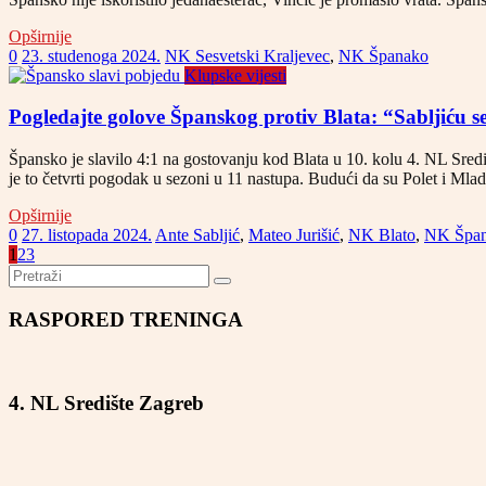
Opširnije
0
23. studenoga 2024.
NK Sesvetski Kraljevec
,
NK Španako
Klupske vijesti
Pogledajte golove Španskog protiv Blata: “Sabljiću se
Špansko je slavilo 4:1 na gostovanju kod Blata u 10. kolu 4. NL Sredi
je to četvrti pogodak u sezoni u 11 nastupa. Budući da su Polet i Mla
Opširnije
0
27. listopada 2024.
Ante Sabljić
,
Mateo Jurišić
,
NK Blato
,
NK Špa
1
2
3
RASPORED TRENINGA
4. NL Središte Zagreb