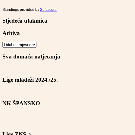
Standings provided by
Sofascore
Sljedeća utakmica
Arhiva
Arhiva
Sva domaća natjecanja
Lige mladeži 2024./25.
NK ŠPANSKO
Lige ZNS-a