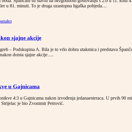
i boda. Špančani su slavili na nezgodnom gostovanju s 2:0 u 11. kolu 4
ller u 81. minuti. To je druga uzastopna ligaška pobjeda…
anako
kon sjajne akcije
reb – Podskupina A. Bila je to vrlo dobra utakmica i predstava Špančana
u nakon doista sjajne akcije….
ikve u Gajnicama
Ponikve 4:3 u Gajnicama nakon izvođenja jedanaesteraca. U prvih 90 m
Strijelac je bio Zvonimir Petrović.