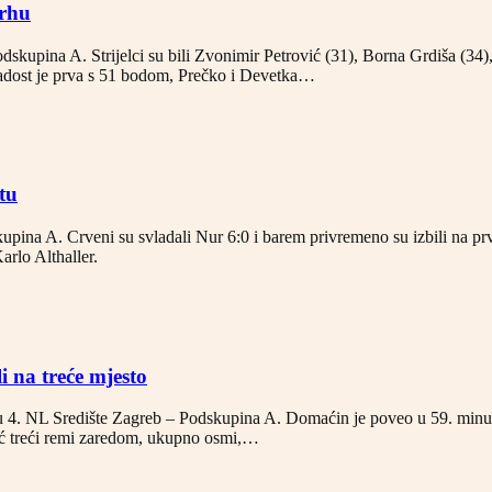
vrhu
skupina A. Strijelci su bili Zvonimir Petrović (31), Borna Grdiša (34),
Mladost je prva s 51 bodom, Prečko i Devetka…
tu
ina A. Crveni su svladali Nur 6:0 i barem privremeno su izbili na prvo
arlo Althaller.
 na treće mjesto
 4. NL Središte Zagreb – Podskupina A. Domaćin je poveo u 59. minuti
eć treći remi zaredom, ukupno osmi,…