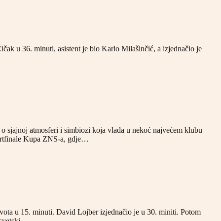
 u 36. minuti, asistent je bio Karlo Milašinčić, a izjednačio je
ri o sjajnoj atmosferi i simbiozi koja vlada u nekoć najvećem klubu
tvrtfinale Kupa ZNS-a, gdje…
ota u 15. minuti. David Lojber izjednačio je u 30. miniti. Potom
esvetski…