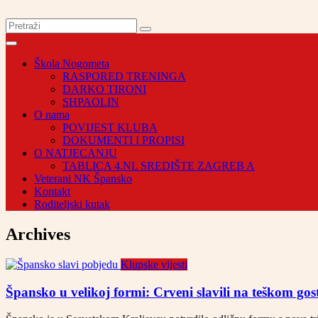
Škola Nogometa
RASPORED TRENINGA
DARKO TIRONI
SHPAOLIN
O nama
POVIJEST KLUBA
DOKUMENTI I PROPISI
O NATJECANJU
TABLICA 4.NL SREDIŠTE ZAGREB A
Veterani NK Špansko
Kontakt
Roditeljski kutak
Archives
Klupske vijesti
Špansko u velikoj formi: Crveni slavili na teškom gost