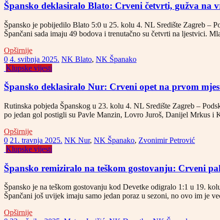
Špansko deklasiralo Blato: Crveni četvrti, gužva na 
Špansko je pobijedilo Blato 5:0 u 25. kolu 4. NL Središte Zagreb – Pod
Špančani sada imaju 49 bodova i trenutačno su četvrti na ljestvici. 
Opširnije
0
4. svibnja 2025.
NK Blato
,
NK Španako
Klupske vijesti
Špansko deklasiralo Nur: Crveni opet na prvom mjes
Rutinska pobjeda Španskog u 23. kolu 4. NL Središte Zagreb – Podskup
po jedan gol postigli su Pavle Manzin, Lovro Juroš, Danijel Mrkus i K
Opširnije
0
21. travnja 2025.
NK Nur
,
NK Španako
,
Zvonimir Petrović
Klupske vijesti
Špansko remiziralo na teškom gostovanju: Crveni pali
Špansko je na teškom gostovanju kod Devetke odigralo 1:1 u 19. kolu
Špančani još uvijek imaju samo jedan poraz u sezoni, no ovo im je v
Opširnije