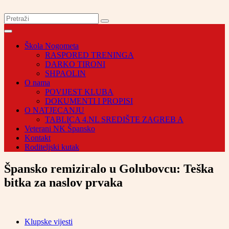
Škola Nogometa
RASPORED TRENINGA
DARKO TIRONI
SHPAOLIN
O nama
POVIJEST KLUBA
DOKUMENTI I PROPISI
O NATJECANJU
TABLICA 4.NL SREDIŠTE ZAGREB A
Veterani NK Špansko
Kontakt
Roditeljski kutak
Špansko remiziralo u Golubovcu: Teška
bitka za naslov prvaka
Klupske vijesti