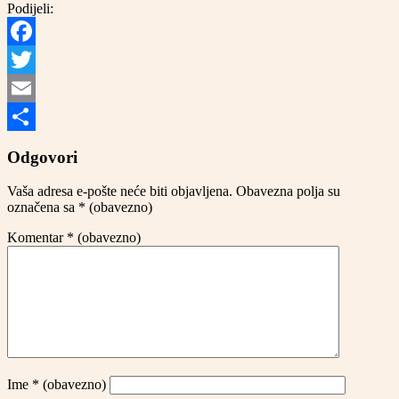
Podijeli:
Facebook
Twitter
Email
Share
Odgovori
Vaša adresa e-pošte neće biti objavljena.
Obavezna polja su
označena sa
* (obavezno)
Komentar
* (obavezno)
Ime
* (obavezno)