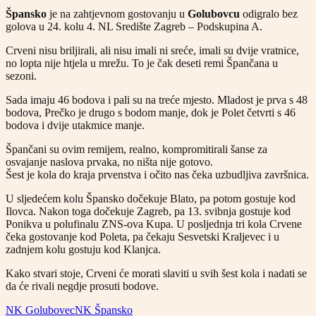
Špansko
je na zahtjevnom gostovanju u
Golubovcu
odigralo bez
golova u 24. kolu 4. NL Središte Zagreb – Podskupina A.
Crveni nisu briljirali, ali nisu imali ni sreće, imali su dvije vratnice,
no lopta nije htjela u mrežu. To je čak deseti remi Špančana u
sezoni.
Sada imaju 46 bodova i pali su na treće mjesto. Mladost je prva s 48
bodova, Prečko je drugo s bodom manje, dok je Polet četvrti s 46
bodova i dvije utakmice manje.
Špančani su ovim remijem, realno, kompromitirali šanse za
osvajanje naslova prvaka, no ništa nije gotovo.
Šest je kola do kraja prvenstva i očito nas čeka uzbudljiva završnica.
U sljedećem kolu Špansko dočekuje Blato, pa potom gostuje kod
Ilovca. Nakon toga dočekuje Zagreb, pa 13. svibnja gostuje kod
Ponikva u polufinalu ZNS-ova Kupa. U posljednja tri kola Crvene
čeka gostovanje kod Poleta, pa čekaju Sesvetski Kraljevec i u
zadnjem kolu gostuju kod Klanjca.
Kako stvari stoje, Crveni će morati slaviti u svih šest kola i nadati se
da će rivali negdje prosuti bodove.
NK Golubovec
NK Špansko