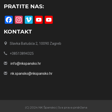
PRATITE NAS:
Facebook
Instagram
Vimeo
YouTube
YouTube
Channel
KONTAKT
Slavka Batušića 2, 10090 Zagreb
+38513894325
info@nkspansko.hr
nk.spansko@nkspansko.hr
(C) 2024 NK Špansko | Sva prava pridržana