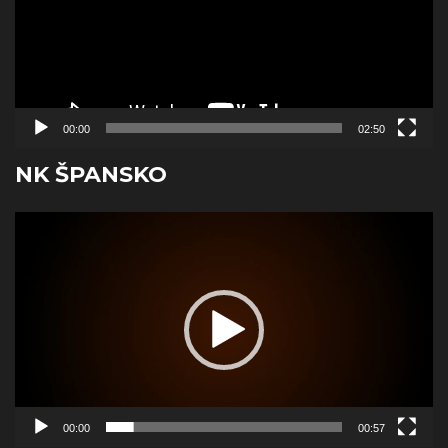
00:00
02:50
NK ŠPANSKO
Reproduktor
videozapisa
00:00
00:57