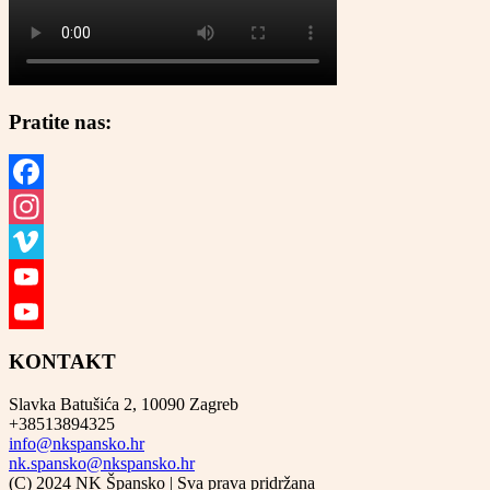
Pratite nas:
Facebook
Instagram
Vimeo
YouTube
YouTube
KONTAKT
Channel
Slavka Batušića 2, 10090 Zagreb
+38513894325
info@nkspansko.hr
nk.spansko@nkspansko.hr
(C) 2024 NK Špansko | Sva prava pridržana