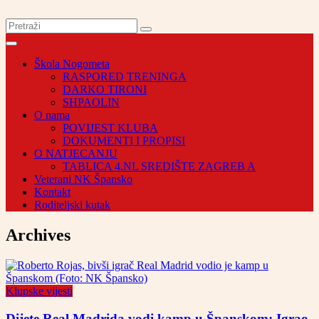
Škola Nogometa
RASPORED TRENINGA
DARKO TIRONI
SHPAOLIN
O nama
POVIJEST KLUBA
DOKUMENTI I PROPISI
O NATJECANJU
TABLICA 4.NL SREDIŠTE ZAGREB A
Veterani NK Špansko
Kontakt
Roditeljski kutak
Archives
Klupske vijesti
Dijete Real Madrida vodi kamp u Španskom: Igrao