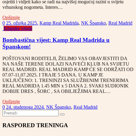
osjetiti i vidjeti kako se radi na najvišoj mogućoj razini u svijetu
vrhunskog nogometa. Interes…
Opširnije
0
25. ožujka 2025.
Kamp Real Madrida
,
NK Špansko
,
Real Madrid
Klupske vijesti
Bombastična vijest: Kamp Real Madrida u
Španskom!
POŠTOVANI RODITELJI, ŽELIMO VAS OBAVJESTITI DA
NA NAŠE TERENE DOLAZI NAJVEĆI KLUB NA SVIJETU
REAL MADRID. REAL MADRID KAMP ĆE SE ODRŽATI OD
07.07-11.07.2025. I TRAJE 5 DANA. U KAMP JE
UKLJUČENO: 1. TRENINZI SA SLUŽBENIM TRENERIMA
REAL MADRIDA 1.45 MIN x 5 DANA 2. SVAKI SUDIONIK
DOBIJE DRES , ŠORC , SA OBILJEŽJIMA REAL…
Opširnije
0
24. studenoga 2024.
NK Špansko
,
Real Madrid
RASPORED TRENINGA