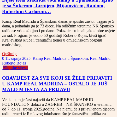
je sa Šukerom, Jarnijem, Mijatovićem, Raulom,
Robertom Carlosom…
Kamp Real Madrida u Španskom danas je spustio zastor. Trajao je 5
dana, a pohađalo ga je 73 djece. Na odličnim terenima NK Špansko
radilo se vrlo ozbiljno i predano. Polaznici su imali jako dobre uvjete
za rad. Program je vodio 50-godišnji Roberto Rojas, bivši igrač
Kraljevskog kluba i trenutačni trener u omladinskom pogonu
madridskog…
Opširnije
0
11. srpnja 2025.
Kamp Real Madrida u Španskom
,
Real Madrid
,
Roberto Rojas
Klupske vijesti
OBAVIJEST ZA SVE KOJI SE ŽELE PRIJAVITI
U KAMP REAL MADRIDA – OSTALO JE JOŠ
MALO MJESTA ZA PRIJAVU
Velika nam je čast najaviti da KAMP REAL MADRID
FOUNDATION dolazi u ZAGREB – NK ŠPANSKO u vremenu
od 7. do 11. srpnja 2025.godine. Na njemu će s prijavljenom djecom
raditi treneri iz Realovog inkubatora što je fantastična prilika za