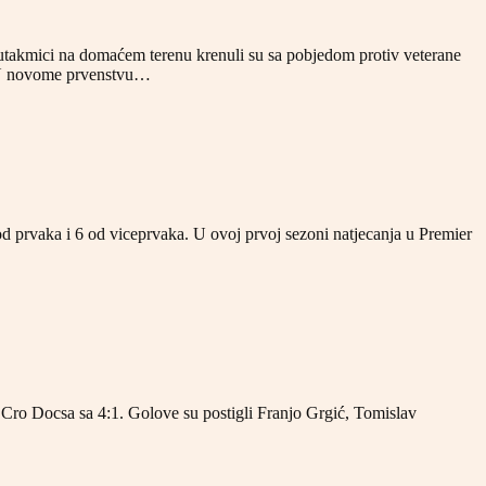
 utakmici na domaćem terenu krenuli su sa pobjedom protiv veterane
g. U novome prvenstvu…
od prvaka i 6 od viceprvaka. U ovoj prvoj sezoni natjecanja u Premier
pu Cro Docsa sa 4:1. Golove su postigli Franjo Grgić, Tomislav