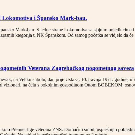
rali Lokomotiva i Špansko Mark-bau.
i Špansko Mark-bau. S jedne strane Lokomotiva sa sjajnim pojedincima 
uzrasnih ktegorija u NK Španskom. Od samog početka se vidjelo da će 
 nogometnih Veterana Zagrebačkog nogometnog saveza
evak, na Veliku subotu, dan prije Uskrsa, 10. travnja 1971. godine, 
tni vizionari, na čelu s pokojnim gospodinom Ottom BOBEKOM, osnoval
lo Premier lige veterana ZNS. Domaćini su bili uspješniji i pobjedili 
i Grčević. Na tablici je naša momčad trenutno na 2.mjestu….