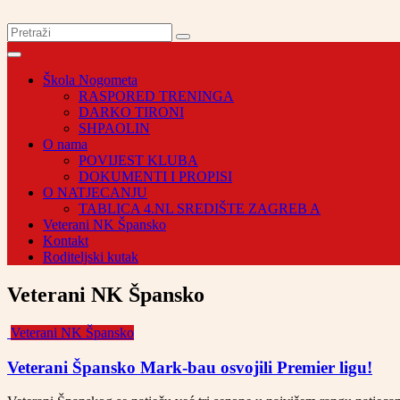
Škola Nogometa
RASPORED TRENINGA
DARKO TIRONI
SHPAOLIN
O nama
POVIJEST KLUBA
DOKUMENTI I PROPISI
O NATJECANJU
TABLICA 4.NL SREDIŠTE ZAGREB A
Veterani NK Špansko
Kontakt
Roditeljski kutak
Veterani NK Špansko
Veterani NK Špansko
Veterani Špansko Mark-bau osvojili Premier ligu!