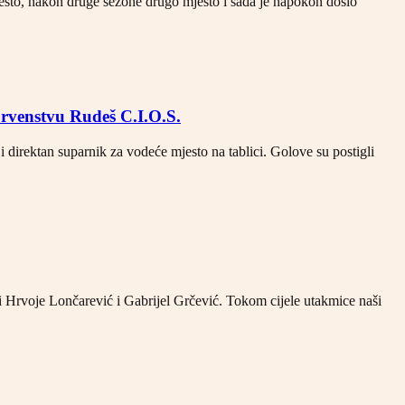
esto, nakon druge sezone drugo mjesto i sada je napokon došlo
prvenstvu Rudeš C.I.O.S.
 direktan suparnik za vodeće mjesto na tablici. Golove su postigli
i Hrvoje Lončarević i Gabrijel Grčević. Tokom cijele utakmice naši