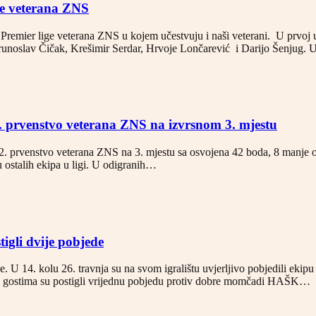
ge veterana ZNS
 Premier lige veterana ZNS u kojem učestvuju i naši veterani. U prvoj
i Krunoslav Čičak, Krešimir Serdar, Hrvoje Lončarević i Darijo Šenju
2. prvenstvo veterana ZNS na izvrsnom 3. mjestu
 52. prvenstvo veterana ZNS na 3. mjestu sa osvojena 42 boda, 8 manje 
tu ostalih ekipa u ligi. U odigranih…
tigli dvije pobjede
de. U 14. kolu 26. travnja su na svom igralištu uvjerljivo pobjedili eki
a u gostima su postigli vrijednu pobjedu protiv dobre momčadi HAŠK…