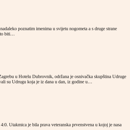
i nadaleko poznatim imenima u svijetu nogometa a s druge strane
to biti…
u Zagrebu u Hotelu Dubrovnik, održana je osnivačka skupština Udruge
i su Udrugu koja je iz dana u dan, iz godine u…
4:0. Utakmica je bila prava veteranska prvenstvena u kojoj je nasa