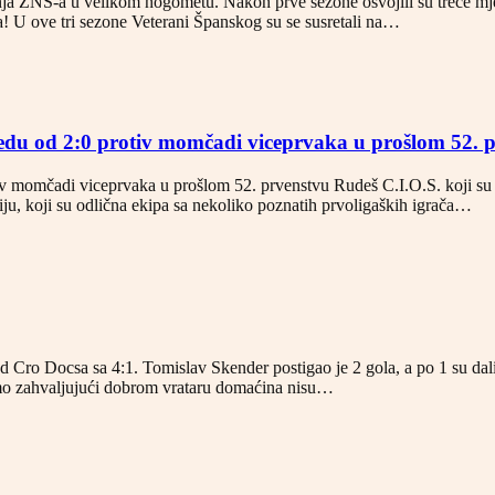
anja ZNS-a u velikom nogometu. Nakon prve sezone osvojili su treće mj
tva! U ove tri sezone Veterani Španskog su se susretali na…
objedu od 2:0 protiv momčadi viceprvaka u prošlom 52. 
tiv momčadi viceprvaka u prošlom 52. prvenstvu Rudeš C.I.O.S. koji su i
iju, koji su odlična ekipa sa nekoliko poznatih prvoligaških igrača…
 Cro Docsa sa 4:1. Tomislav Skender postigao je 2 gola, a po 1 su dal
 a samo zahvaljujući dobrom vrataru domaćina nisu…