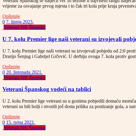
Veterani Španskog se natječu već tri sezone u najvišem rangu natjec
vrijeme za osvajanje prvog mjesta i to čak tri kola prije kraja prvens
Opširnije
0
7. lipnja 2023.
Veterani NK Špansko
U 7. kolu Premier lige naši veterani su izvojevali p
U 7. kolu Premier lige naši veterani su izvojevali pobjedu od 2:0 pro
Drarijo Šenjug i Gabrijel Grčević. U derbiju ovoga 7. kola protiv gost
Opširnije
0
20. listopada 2021.
Veterani NK Špansko
Veterani Španskog vodeći na tablici
U 2. kolu Premier lige veterani su u gostima pobjedili domaću momčad
veterani su bili bolji i stvorili još dosta prilika za postizanje gola,
Opširnije
0
15. rujna 2021.
Veterani NK Špansko