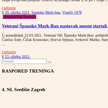
Opširnije
0
29. ožujka 2021.
Spansko Mark-bau
,
Vrapče 1978
Veterani NK Špansko
Veterani Špansko Mark-Bau nastavak sezone starta
U ponedjeljak 22.03.2021. Veterani NK Špansko Mark-Bau pobijedili
Čančar Ante, Čičak Krunoslav, Horvat Stjepan, Iveković Marko, Starj
…
Opširnije
0
23. ožujka 2021.
RASPORED TRENINGA
4. NL Središte Zagreb