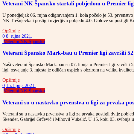
Veterani NK Špansko startali pobjedom u Premier li
U ponedjeljak 06. rujna odigravanjem 1. kola počelo je 53. prvenstvo
NK Trešnjevka i postigli uvjerljivu pobjedu 4:0. Golove su postigl
Opširnije
0
8. rujna 2021.
Veterani NK Špansko
Veterani Špansko Mark-bau u Premier ligi završili 5
Naši veterani Špansko Mark-bau su 07. lipnja u Premier ligi završili
ligi, osvajanje 3. mjesta je odličan uspjeh s obzirom na veliku kvalite
Opširnije
0
15. lipnja 2021.
Veterani NK Špansko
Veterani su u nastavku prvenstva u ligi za prvaka pos
Veterani su u nastavku prvenstva u ligi za prvaka postigli dvije pobje
Skender, Gabrijel Grčević i Mihovil Vukelić. U 15. kolu 03. svibnj
Opširnije