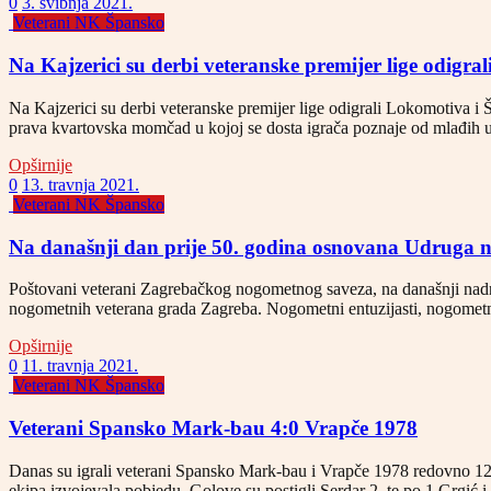
0
3. svibnja 2021.
Veterani NK Špansko
Na Kajzerici su derbi veteranske premijer lige odig
Na Kajzerici su derbi veteranske premijer lige odigrali Lokomotiva 
prava kvartovska momčad u kojoj se dosta igrača poznaje od mlađih 
Opširnije
0
13. travnja 2021.
Veterani NK Špansko
Na današnji dan prije 50. godina osnovana Udruga
Poštovani veterani Zagrebačkog nogometnog saveza, na današnji nadn
nogometnih veterana grada Zagreba. Nogometni entuzijasti, nogome
Opširnije
0
11. travnja 2021.
Veterani NK Špansko
Veterani Spansko Mark-bau 4:0 Vrapče 1978
Danas su igrali veterani Spansko Mark-bau i Vrapče 1978 redovno 12 ko
ekipa izvojevala pobjedu. Golove su postigli Serdar 2, te po 1 Grgić 