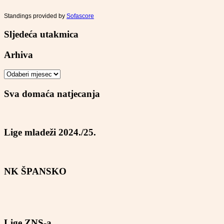
Standings provided by
Sofascore
Sljedeća utakmica
Arhiva
Arhiva
Sva domaća natjecanja
Lige mladeži 2024./25.
NK ŠPANSKO
Lige ZNS-a