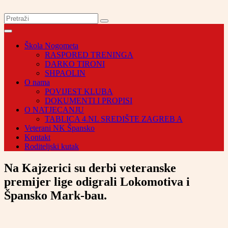
Škola Nogometa
RASPORED TRENINGA
DARKO TIRONI
SHPAOLIN
O nama
POVIJEST KLUBA
DOKUMENTI I PROPISI
O NATJECANJU
TABLICA 4.NL SREDIŠTE ZAGREB A
Veterani NK Špansko
Kontakt
Roditeljski kutak
Na Kajzerici su derbi veteranske
premijer lige odigrali Lokomotiva i
Špansko Mark-bau.