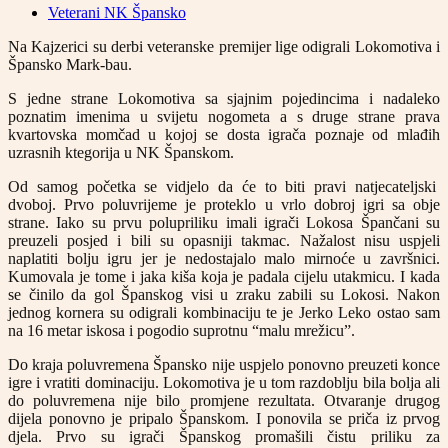
Veterani NK Špansko
Na Kajzerici su derbi veteranske premijer lige odigrali Lokomotiva i
Špansko Mark-bau.
S jedne strane Lokomotiva sa sjajnim pojedincima i nadaleko
poznatim imenima u svijetu nogometa a s druge strane prava
kvartovska momčad u kojoj se dosta igrača poznaje od mlađih
uzrasnih ktegorija u NK Španskom.
Od samog početka se vidjelo da će to biti pravi natjecateljski
dvoboj. Prvo poluvrijeme je proteklo u vrlo dobroj igri sa obje
strane. Iako su prvu polupriliku imali igrači Lokosa Špančani su
preuzeli posjed i bili su opasniji takmac. Nažalost nisu uspjeli
naplatiti bolju igru jer je nedostajalo malo mirnoće u završnici.
Kumovala je tome i jaka kiša koja je padala cijelu utakmicu. I kada
se činilo da gol Španskog visi u zraku zabili su Lokosi. Nakon
jednog kornera su odigrali kombinaciju te je Jerko Leko ostao sam
na 16 metar iskosa i pogodio suprotnu “malu mrežicu”.
Do kraja poluvremena Špansko nije uspjelo ponovno preuzeti konce
igre i vratiti dominaciju. Lokomotiva je u tom razdoblju bila bolja ali
do poluvremena nije bilo promjene rezultata. Otvaranje drugog
dijela ponovno je pripalo Španskom. I ponovila se priča iz prvog
djela. Prvo su igrači Španskog promašili čistu priliku za