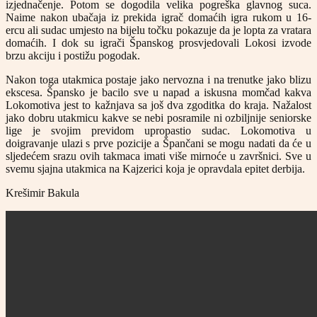
izjednačenje. Potom se dogodila velika pogreška glavnog suca.
Naime nakon ubačaja iz prekida igrač domaćih igra rukom u 16-
ercu ali sudac umjesto na bijelu točku pokazuje da je lopta za vratara
domaćih. I dok su igrači Španskog prosvjedovali Lokosi izvode
brzu akciju i postižu pogodak.
Nakon toga utakmica postaje jako nervozna i na trenutke jako blizu
ekscesa. Špansko je bacilo sve u napad a iskusna momčad kakva
Lokomotiva jest to kažnjava sa još dva zgoditka do kraja. Nažalost
jako dobru utakmicu kakve se nebi posramile ni ozbiljnije seniorske
lige je svojim previdom upropastio sudac. Lokomotiva u
doigravanje ulazi s prve pozicije a Špančani se mogu nadati da će u
sljedećem srazu ovih takmaca imati više mirnoće u završnici. Sve u
svemu sjajna utakmica na Kajzerici koja je opravdala epitet derbija.
Krešimir Bakula