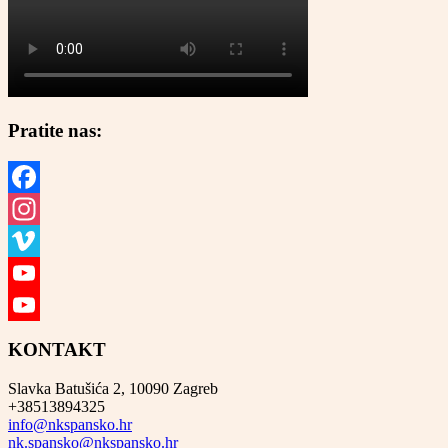
Pratite nas:
Facebook
Instagram
Vimeo
YouTube
YouTube
KONTAKT
Channel
Slavka Batušića 2, 10090 Zagreb
+38513894325
info@nkspansko.hr
nk.spansko@nkspansko.hr