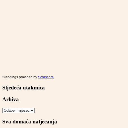
Standings provided by
Sofascore
Sljedeća utakmica
Arhiva
Arhiva
Sva domaća natjecanja