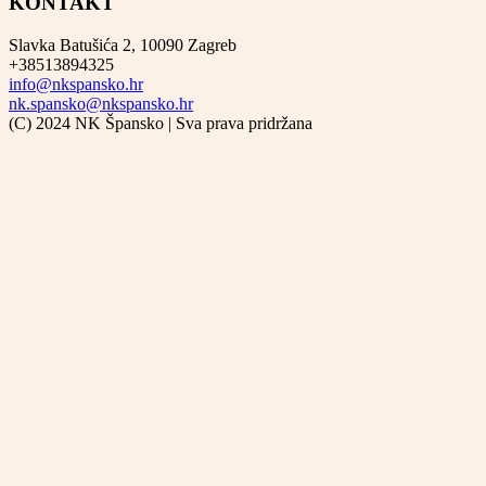
KONTAKT
Channel
Slavka Batušića 2, 10090 Zagreb
+38513894325
info@nkspansko.hr
nk.spansko@nkspansko.hr
(C) 2024 NK Špansko | Sva prava pridržana