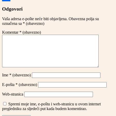
Share
Odgovori
Vaša adresa e-pošte neće biti objavljena.
Obavezna polja su
označena sa
* (obavezno)
Komentar
* (obavezno)
Ime
* (obavezno)
E-pošta
* (obavezno)
Web-stranica
Spremi moje ime, e-poštu i web-stranicu u ovom internet
pregledniku za sljedeći put kada budem komentirao.