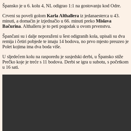
Špansko je u 6. kolu 4, NL odigrao 1:1 na gostovanju kod Odre.
Crveni su poveli golom
Karla Althallera
iz jedanaesterca u 43.
minuti, a domaćin je izjednačio u 66. minuti preko
Mislava
Bačurina
. Althalleru je to peti pogodak u ovom prvenstvu.
Špančani su i dalje neporaženi u šest odigranih kola, upisali su dva
remija i četiri pobjede te imaju 14 bodova, no prvo mjesto preuzeo je
Polet kojima ima dva boda više.
U sljedećem kolu na rasporedu je susjedski derbi, u Špansko stiže
Prečko koje je treće s 11 bodova. Derbi se igra u subotu, s početkom
u 16 sati.