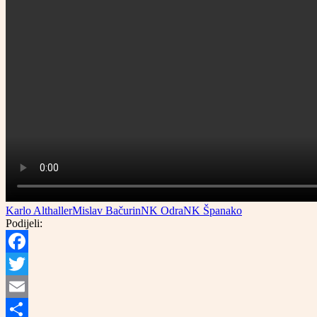
Karlo Althaller
Mislav Bačurin
NK Odra
NK Španako
Podijeli:
Facebook
Twitter
Email