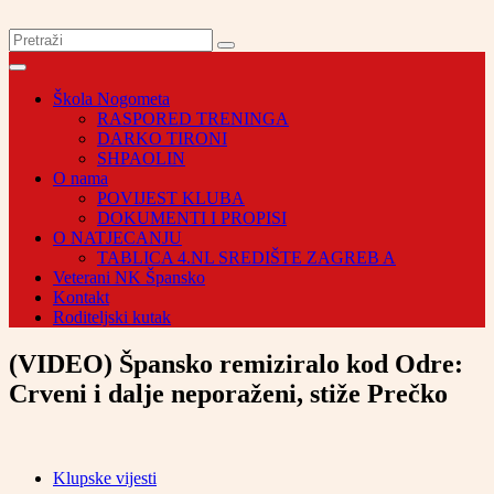
Škola Nogometa
RASPORED TRENINGA
DARKO TIRONI
SHPAOLIN
O nama
POVIJEST KLUBA
DOKUMENTI I PROPISI
O NATJECANJU
TABLICA 4.NL SREDIŠTE ZAGREB A
Veterani NK Špansko
Kontakt
Roditeljski kutak
(VIDEO) Špansko remiziralo kod Odre:
Crveni i dalje neporaženi, stiže Prečko
Klupske vijesti