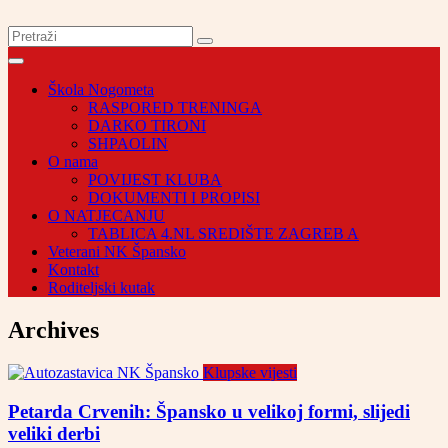
Škola Nogometa
RASPORED TRENINGA
DARKO TIRONI
SHPAOLIN
O nama
POVIJEST KLUBA
DOKUMENTI I PROPISI
O NATJECANJU
TABLICA 4.NL SREDIŠTE ZAGREB A
Veterani NK Špansko
Kontakt
Roditeljski kutak
Archives
Klupske vijesti
Petarda Crvenih: Špansko u velikoj formi, slijedi
veliki derbi