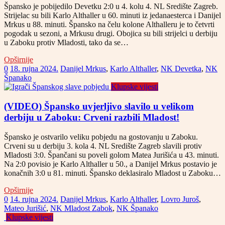
Špansko je pobijedilo Devetku 2:0 u 4. kolu 4. NL Središte Zagreb.
Strijelac su bili Karlo Althaller u 60. minuti iz jedanaesterca i Danijel
Mrkus u 88. minuti. Špansko na čelu kolone Althalleru je to četvrti
pogodak u sezoni, a Mrkusu drugi. Obojica su bili strijelci u derbiju
u Zaboku protiv Mladosti, tako da se…
Opširnije
0
18. rujna 2024.
Danijel Mrkus
,
Karlo Althaller
,
NK Devetka
,
NK
Španako
Klupske vijesti
(VIDEO) Špansko uvjerljivo slavilo u velikom
derbiju u Zaboku: Crveni razbili Mladost!
Špansko je ostvarilo veliku pobjedu na gostovanju u Zaboku.
Crveni su u derbiju 3. kola 4. NL Središte Zagreb slavili protiv
Mladosti 3:0. Špančani su poveli golom Matea Jurišića u 43. minuti.
Na 2:0 povisio je Karlo Althaller u 50., a Danijel Mrkus postavio je
konačnih 3:0 u 81. minuti. Špansko deklasiralo Mladost u Zaboku…
Opširnije
0
14. rujna 2024.
Danijel Mrkus
,
Karlo Althaller
,
Lovro Juroš
,
Mateo Jurišić
,
NK Mladost Zabok
,
NK Španako
Klupske vijesti