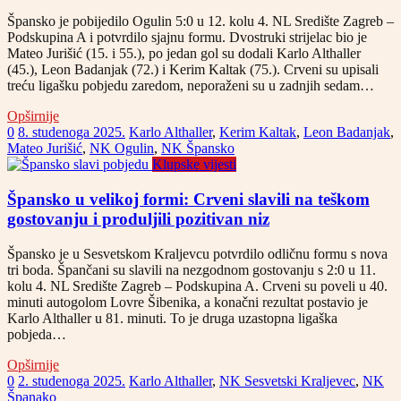
Špansko je pobijedilo Ogulin 5:0 u 12. kolu 4. NL Središte Zagreb –
Podskupina A i potvrdilo sjajnu formu. Dvostruki strijelac bio je
Mateo Jurišić (15. i 55.), po jedan gol su dodali Karlo Althaller
(45.), Leon Badanjak (72.) i Kerim Kaltak (75.). Crveni su upisali
treću ligašku pobjedu zaredom, neporaženi su u zadnjih sedam…
Opširnije
0
8. studenoga 2025.
Karlo Althaller
,
Kerim Kaltak
,
Leon Badanjak
,
Mateo Jurišić
,
NK Ogulin
,
NK Špansko
Klupske vijesti
Špansko u velikoj formi: Crveni slavili na teškom
gostovanju i produljili pozitivan niz
Špansko je u Sesvetskom Kraljevcu potvrdilo odličnu formu s nova
tri boda. Špančani su slavili na nezgodnom gostovanju s 2:0 u 11.
kolu 4. NL Središte Zagreb – Podskupina A. Crveni su poveli u 40.
minuti autogolom Lovre Šibenika, a konačni rezultat postavio je
Karlo Althaller u 81. minuti. To je druga uzastopna ligaška
pobjeda…
Opširnije
0
2. studenoga 2025.
Karlo Althaller
,
NK Sesvetski Kraljevec
,
NK
Španako