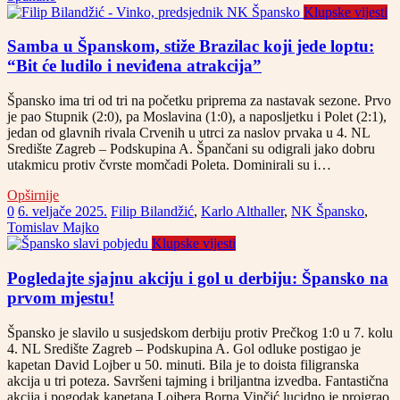
Klupske vijesti
Samba u Španskom, stiže Brazilac koji jede loptu:
“Bit će ludilo i neviđena atrakcija”
Špansko ima tri od tri na početku priprema za nastavak sezone. Prvo
je pao Stupnik (2:0), pa Moslavina (1:0), a naposljetku i Polet (2:1),
jedan od glavnih rivala Crvenih u utrci za naslov prvaka u 4. NL
Središte Zagreb – Podskupina A. Špančani su odigrali jako dobru
utakmicu protiv čvrste momčadi Poleta. Dominirali su i…
Opširnije
0
6. veljače 2025.
Filip Bilandžić
,
Karlo Althaller
,
NK Špansko
,
Tomislav Majko
Klupske vijesti
Pogledajte sjajnu akciju i gol u derbiju: Špansko na
prvom mjestu!
Špansko je slavilo u susjedskom derbiju protiv Prečkog 1:0 u 7. kolu
4. NL Središte Zagreb – Podskupina A. Gol odluke postigao je
kapetan David Lojber u 50. minuti. Bila je to doista filigranska
akcija u tri poteza. Savršeni tajming i briljantna izvedba. Fantastična
akcija i pogodak kapetana Lojbera Borna Vinčić lucidno je proigrao