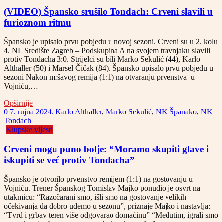
(VIDEO) Špansko srušilo Tondach: Crveni slavili u
furioznom ritmu
Špansko je upisalo prvu pobjedu u novoj sezoni. Crveni su u 2. kolu
4. NL Središte Zagreb – Podskupina A na svojem travnjaku slavili
protiv Tondacha 3:0. Strijelci su bili Marko Sekulić (44), Karlo
Althaller (50) i Marsel Čičak (84). Špansko upisalo prvu pobjedu u
sezoni Nakon mršavog remija (1:1) na otvaranju prvenstva u
Vojniću,…
Opširnije
0
7. rujna 2024.
Karlo Althaller
,
Marko Sekulić
,
NK Španako
,
NK
Tondach
Klupske vijesti
Crveni mogu puno bolje: “Moramo skupiti glave i
iskupiti se već protiv Tondacha”
Špansko je otvorilo prvenstvo remijem (1:1) na gostovanju u
Vojniću. Trener Španskog Tomislav Majko ponudio je osvrt na
utakmicu: “Razočarani smo, išli smo na gostovanje velikih
očekivanja da dobro uđemo u sezonu”, priznaje Majko i nastavlja:
“Tvrd i grbav teren više odgovarao domaćinu” “Međutim, igrali smo