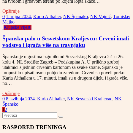
na tvrdom i grbavom terenu po kojem lopta skače…
Opširnije
0
1. rujna 2024.
Karlo Althaller
,
NK Španako
,
NK Vojnić
,
Tomislav
Majko
Klupske vijesti
Špansko palo u Sesvetskom Kraljevcu: Crveni imali
vodstvo i igrača više na travnjaku
Špansko je u gostima izgubilo od Sesvetskog Kraljevca 2:1 u 26.
kolu 4. NL Središte Zagreb – Podskupina A. U prilično gruboj
utakmici s jednim crvenim kartonom sa svake strane, Špansko je
propustilo upisati osmu pobjedu zaredom. Crveni su poveli preko
Karla Althallera u 17. minuti, imali su u drugom dijelu i igrača više,
no…
Opširnije
0
8. svibnja 2024.
Karlo Althaller
,
NK Sesvetski Kraljevac
,
NK
Špansko
1
2
RASPORED TRENINGA