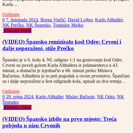
Karla…
Opširnije
0
7. listopada 2024.
Borna Vinčić
,
David Lojber
,
Karlo Althaller
,
NK Prečko
,
NK Špansko
,
Tomislav Majko
Klupske vijesti
(VIDEO) Špansko remiziralo kod Odre: Crveni i
dalje neporaženi, stiže Prečko
Špansko je u 6. kolu 4, NL odigrao 1:1 na gostovanju kod Odre.
Crveni su poveli golom Karla Althallera iz jedanaesterca u 43.
minuti, a domaćin je izjednačio u 66. minuti preko Mislava
Bačurina. Althalleru je to peti pogodak u ovom prvenstvu. Špančani
su i dalje neporaženi u šest odigranih kola, upisali su dva remija…
Opširnije
0
29. rujna 2024.
Karlo Althaller
,
Mislav Bačurin
,
NK Odra
,
NK
Španako
Klupske vijesti
(VIDEO) Špansko izbilo na prvo mjesto: Treća
pobjeda u nizu Crvenih