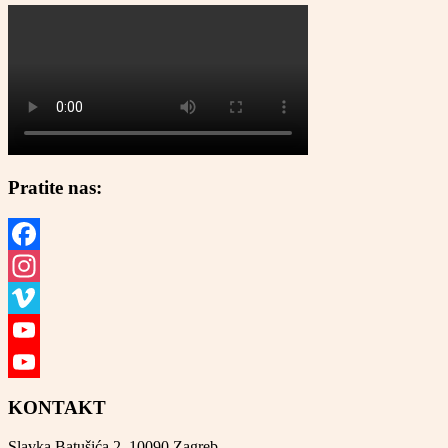
Pratite nas:
Facebook
Instagram
Vimeo
YouTube
YouTube
KONTAKT
Channel
Slavka Batušića 2, 10090 Zagreb