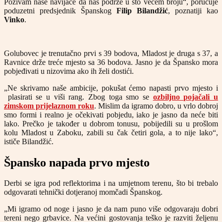
Pozivam naše navijače da nas podrže u što većem broju“, poručuje
poduzetni predsjednik Španskog
Filip Bilandžić
, poznatiji kao
Vinko
.
Golubovec je trenutačno prvi s 39 bodova, Mladost je druga s 37, a
Ravnice drže treće mjesto sa 36 bodova. Jasno je da Špansko mora
pobjeđivati u nizovima ako ih želi dostići.
„Ne skrivamo naše ambicije, pokušat ćemo napasti prvo mjesto i
plasirati se u viši rang. Zbog toga smo se
ozbiljno pojačali u
zimskom prijelaznom roku
. Mislim da igramo dobro, u vrlo dobroj
smo formi i realno je očekivati pobjedu, iako je jasno da neće biti
lako. Prečko je također u dobrom tonusu, pobijedili su u prošlom
kolu Mladost u Zaboku, zabili su čak četiri gola, a to nije lako“,
ističe Bilandžić.
Špansko napada prvo mjesto
Derbi se igra pod reflektorima i na umjetnom terenu, što bi trebalo
odgovarati tehnički dotjeranoj momčadi Španskog.
„Mi igramo od noge i jasno je da nam puno više odgovaraju dobri
tereni nego grbavice. Na većini gostovanja teško je razviti željenu