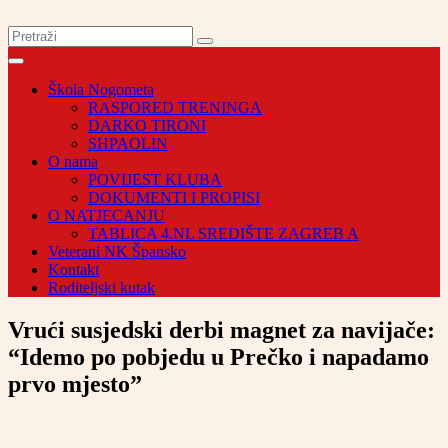
Škola Nogometa
RASPORED TRENINGA
DARKO TIRONI
SHPAOLIN
O nama
POVIJEST KLUBA
DOKUMENTI I PROPISI
O NATJECANJU
TABLICA 4.NL SREDIŠTE ZAGREB A
Veterani NK Špansko
Kontakt
Roditeljski kutak
Vrući susjedski derbi magnet za navijače:
“Idemo po pobjedu u Prečko i napadamo
prvo mjesto”