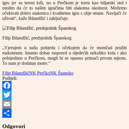
igru jer su tereni loši, no u Prečkom je teren kao biljarski stol i
mislim da će to našim igračima biti olakotna okolnost. Možemo
očekivati dobru utakmicu i kvalitetnu igru s obje strane. Navijači će
uživati“, kaže Bilandžić i zaključuje:
Filip Bilandžić, predsjednik Španskog
„Vjerujem u našu pobjedu i očekujem da će momčad pružiti
maksimum. Imamo dobar raspored u sljedećih nekoliko kola i ako
pobijedimo u Prečkom, mogli bi se opasno primaći prvom mjestu.
To nam je dodatan motiv.“
Filip Bilandžić
NK Prečko
NK Špansko
Podijeli:
Facebook
Twitter
Email
Share
Odgovori