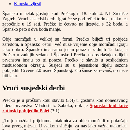
Klupske vijesti
Špansko u petak gostuje kod Prečkog u 18. kolu 4. NL Središte
Zagreb. Vrući susjedski derbi igrat će se pod reflektorima, utakmica
započinje u 19 sati. Prečko je četvrto na ljestvici s 32 boda, a
Špansko peto s dva boda manje.
Obje momčadi u velikoj su formi. Prečko bilježi tri pobjede
zaredom, a Špansko četiri. Već duže vrijeme obje momčadi igraju
jako dobro. Špansko ima samo jedan poraz u zadnjih 12 kola, a
Prečko u zadnjih sedam. I Špansko i Prečko u dosadašnjem dijelu
prvenstva imaju po tri poraza. Prečko je slavilo u posljednjem
međusobnom okršaju. Susjedi su u jesenskom dijelu sezone
pobijedili Crvene 2:0 usred Španskog. Eto šanse za revanš, no neće
biti lako.
Vrući susjedski derbi
Prečko je u prošlom kolu slavilo (3:4) u gostima kod donedavnog
lidera prvenstva Mladosti iz Zaboka, dok je
Špansko kod kuće
rutinski pobijedilo Polet
(3:1).
„To je možda i prijelomna utakmica za obje momčadi u pokušaju
lova prvog mjesta. U svakom slučaju, za nas jako važna utakmica.