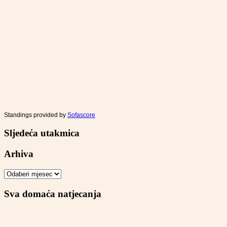
Standings provided by
Sofascore
Sljedeća utakmica
Arhiva
Arhiva
Sva domaća natjecanja