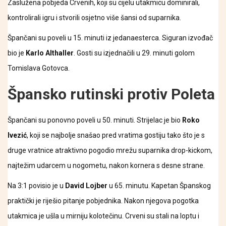
Zaslužena pobjeda Crvenih, koji su cijelu utakmicu dominirali,
kontrolirali igru i stvorili osjetno više šansi od suparnika.
Špančani su poveli u 15. minuti iz jedanaesterca. Siguran izvođač
bio je
Karlo Althaller
. Gosti su izjednačili u 29. minuti golom
Tomislava Gotovca.
Špansko rutinski protiv Poleta
Špančani su ponovno poveli u 50. minuti. Strijelac je bio
Roko
Ivezić
, koji se najbolje snašao pred vratima gostiju tako što je s
druge vratnice atraktivno pogodio mrežu suparnika drop-kickom,
najtežim udarcem u nogometu, nakon kornera s desne strane.
Na 3:1 povisio je u
David Lojber
u 65. minutu. Kapetan Španskog
praktički je riješio pitanje pobjednika. Nakon njegova pogotka
utakmica je ušla u mirniju kolotečinu. Crveni su stali na loptu i