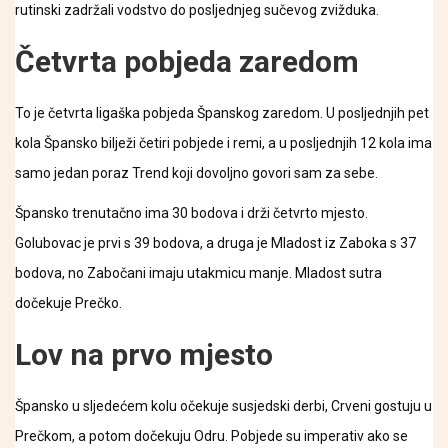
rutinski zadržali vodstvo do posljednjeg sučevog zvižduka.
Četvrta pobjeda zaredom
To je četvrta ligaška pobjeda Španskog zaredom. U posljednjih pet
kola Špansko bilježi četiri pobjede i remi, a u posljednjih 12 kola ima
samo jedan poraz Trend koji dovoljno govori sam za sebe.
Špansko trenutačno ima 30 bodova i drži četvrto mjesto.
Golubovac je prvi s 39 bodova, a druga je Mladost iz Zaboka s 37
bodova, no Zabočani imaju utakmicu manje. Mladost sutra
dočekuje Prečko.
Lov na prvo mjesto
Špansko u sljedećem kolu očekuje susjedski derbi, Crveni gostuju u
Prečkom, a potom dočekuju Odru. Pobjede su imperativ ako se