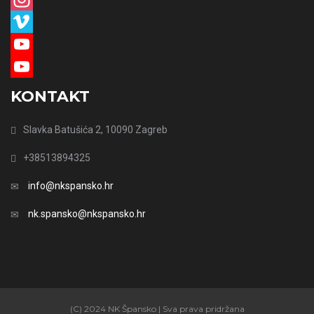
Instagram
Vimeo
YouTube
YouTube
KONTAKT
Channel
Slavka Batušića 2, 10090 Zagreb
+38513894325
info@nkspansko.hr
nk.spansko@nkspansko.hr
(C) 2024 NK Špansko | Sva prava pridržana