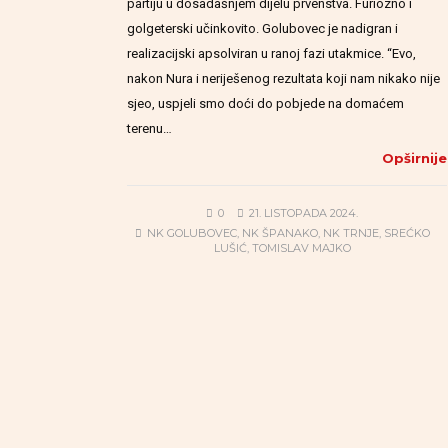
partiju u dosadašnjem dijelu prvenstva. Furiozno i
golgeterski učinkovito. Golubovec je nadigran i
realizacijski apsolviran u ranoj fazi utakmice. “Evo,
nakon Nura i neriješenog rezultata koji nam nikako nije
sjeo, uspjeli smo doći do pobjede na domaćem
terenu…
Opširnije
0
21. LISTOPADA 2024.
NK GOLUBOVEC
,
NK ŠPANAKO
,
NK TRNJE
,
SREĆKO
LUŠIĆ
,
TOMISLAV MAJKO