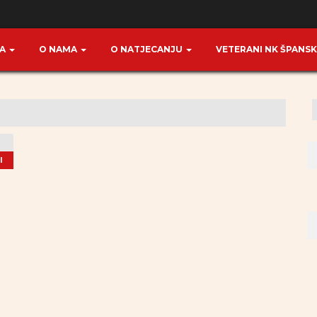
TA
O NAMA
O NATJECANJU
VETERANI NK ŠPANS
I