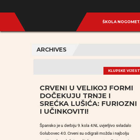
ŠKOLA NOGOME
ARCHIVES
KLUPSKE VIJEST
CRVENI U VELIKOJ FORMI
DOČEKUJU TRNJE I
SREĆKA LUŠIĆA: FURIOZNI
I UČINKOVITI!
Špansko je u derbiju 9. kola 4.NL uvjerljivo svladalo
Golubovec 4:0. Crveni su odigrali možda i najbolju