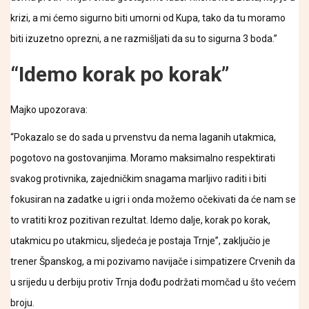
krizi, a mi ćemo sigurno biti umorni od Kupa, tako da tu moramo
biti izuzetno oprezni, a ne razmišljati da su to sigurna 3 boda.”
“Idemo korak po korak”
Majko upozorava:
“Pokazalo se do sada u prvenstvu da nema laganih utakmica,
pogotovo na gostovanjima. Moramo maksimalno respektirati
svakog protivnika, zajedničkim snagama marljivo raditi i biti
fokusiran na zadatke u igri i onda možemo očekivati da će nam se
to vratiti kroz pozitivan rezultat. Idemo dalje, korak po korak,
utakmicu po utakmicu, sljedeća je postaja Trnje”, zaključio je
trener Španskog, a mi pozivamo navijače i simpatizere Crvenih da
u srijedu u derbiju protiv Trnja dođu podržati momčad u što većem
broju.