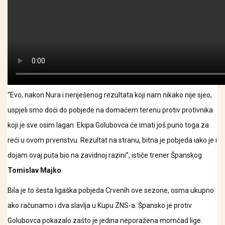
“Evo, nakon Nura i neriješenog rezultata koji nam nikako nije sjeo,
uspjeli smo doći do pobjede na domaćem terenu protiv protivnika
koji je sve osim lagan. Ekipa Golubovca će imati još puno toga za
reći u ovom prvenstvu. Rezultat na stranu, bitna je pobjeda iako je i
dojam ovaj puta bio na zavidnoj razini”, ističe trener Španskog
Tomislav Majko
.
Bila je to šesta ligaška pobjeda Crvenih ove sezone, osma ukupno
ako računamo i dva slavlja u Kupu ZNS-a. Špansko je protiv
Golubovca pokazalo zašto je jedina neporažena momčad lige.