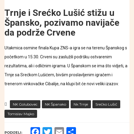
Trnje i Srećko Lušić stižu u
Špansko, pozivamo navijače
da podrže Crvene
Utakmica osmine finala Kupa ZNS-a igra se na terenu Španskog s
početkom u 15:30. Crveni su zaslužili podršku ostvarenim
rezultatima, ali i odličnim igrama. U Španskom se ima što vidjeti, a
Trnje sa Srećkom Lušićem, bivšim proslavljenim igračem i
trenerom vinkovačke Cibalije, na klupi bit će novi veliki izazov.
NK Golubovec
NK Španako
Nk Trnje
Srećko Lušić
Tomislav Majko
Facebook
Twitter
Email
Share
PODIJELI: