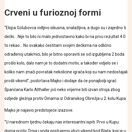
Crveni u furioznoj formi
“Ekipa Golubovca vidljivo iskusna, snalažljiva, a dugo su i zajedno ti
dečki… Nije to bilo ni malo jednostavno kako bi na prvu rezultat 4:0
to rekao… No svakako čestitam svojim dečkima na odlično
odrađenoj utakmici, bilo je bitno oporaviti se od izgubljena 2 boda
prošlo kolo, dalo nam je to dodatni motiv, a također vidjelo se i
koliko nam znači povratak nekolicine igrača koji su nam nedostajali
prošli vikend”, podcrtava Majko i dodaje da će ponajbolji igrač
Špančana Karlo Althaller još neko vrijeme biti izvan stroja zbog
ozljede gležnja protiv Dinama iz Odranskog Obrežja u 2. kolu Kupa.
Majko je najavio predstojeće izazove.
“U narednom tjednu čekaju nas interesantni ispiti. Prvo u Kupu
doma protiv Trnja i onda gostujemo idući vikend kod Blata, koji je u