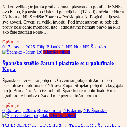
Nakon velikog trijumfa protiv Jaruna i plasmana u polufinale ZNS-
ova Kupa, Špansko na Uskrsni ponedjeljak (17 sati) dočekuje Nur u
23. kolu 4. NL Središte Zagreb – Podskupina A. Pogled na ljestvicu
sve govori, Crveni su veliki favoriti. Pod imperativom su pobjede
protiv posljednje momčadi lige, jednostavno nemaju pravo na kiks
ako žele zadržati korak…
Opširnije
0
17. travnja 2025.
Filip Bilandžić
,
NK Nur
,
NK Špansko
Klupske vijesti
Špansko srušilo Jarun i plasiralo se u polufinale
Kupa
Špansko slavi veliku pobjedu, Crveni su pobijedili Jarun 1:0 i
plasirali se u polufinale ZNS-ova Kupa. Strijelac pobjedničkog gola
bio je Borna Grdiša u 68. minuti. Špansko će u polufinalu Kupa
igrati protiv Ponikva. Zasad nije pozmat točan termin.
Opširnije
0
15. travnja 2025.
Borna Grdiša
,
NK Jarun
,
NK Špansko
Klupske vijesti
Veliki derbi bez pobjednika: Dominacija Španskog