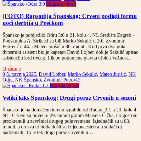
Klupske vijesti
(FOTO) Rapsodija Španskog: Crveni podigli formu
uoči derbija u Prečkom
Špansko je pobijedilo Odru 3:0 u 21. kolu 4. NL Središte Zagreb –
Podskupina A. Strijelci su bili Marko Sekulić u 20., Zvonimir
Petrović u 44. i Mateo Jurišić u 80. minuti. Kod prva dva gola
dvostruki asistent bio je kapetan David Lojber, dok je Sekulić upisao
asistenciju kod trećeg. Lijepo popunjena glavna tribina Važnost…
Opširnije
0
5. travnja 2025.
David Lojber
,
Marko Sekulić
,
Mateo Jurišić
,
NK
Odra
,
NK Špansko
,
Zvonimir Petrović
Klupske vijesti
Veliki kiks Španskog: Drugi poraz Crvenih u sezoni
Špansko je na domaćem terenu izgubilo od Rudara 2:1 u 20. kolu 4.
NL. Crveni su poveli u 29. minuti golom Marsela Čička, no gosti su
preokrenuli u završnici drugog poluvremena. Izjednačili su u 83.
minuti, a do sva tri boda došli su iz jedanaesterca u sudačkoj
nadoknadi. To je tek drugi poraz Crvenih u…