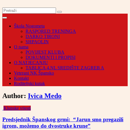
Škola Nogometa
RASPORED TRENINGA
DARKO TIRONI
SHPAOLIN
O nama
POVIJEST KLUBA
DOKUMENTI I PROPISI
O NATJECANJU
TABLICA 4.NL SREDIŠTE ZAGREB A
Veterani NK Špansko
Kontakt
Roditeljski kutak
Author:
Ivica Medo
Klupske vijesti
Predsjednik Španskog grmi: “Jarun smo pregazili
igrom, možemo do dvostruke krune”