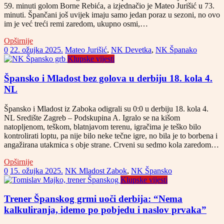
59. minuti golom Borne Rebića, a izjednačio je Mateo Jurišić u 73.
minuti. Špančani još uvijek imaju samo jedan poraz u sezoni, no ovo
im je već treći remi zaredom, ukupno osmi,…
Opširnije
0
22. ožujka 2025.
Mateo Jurišić
,
NK Devetka
,
NK Španako
Klupske vijesti
Špansko i Mladost bez golova u derbiju 18. kola 4.
NL
Špansko i Mladost iz Zaboka odigrali su 0:0 u derbiju 18. kola 4.
NL Središte Zagreb – Podskupina A. Igralo se na kišom
natopljenom, teškom, blatnjavom terenu, igračima je teško bilo
kontrolirati loptu, pa nije bilo neke tečne igre, no bila je to borbena i
angažirana utakmica s obje strane. Crveni su sedmo kola zaredom…
Opširnije
0
15. ožujka 2025.
NK Mladost Zabok
,
NK Špansko
Klupske vijesti
Trener Španskog grmi uoči derbija: “Nema
kalkuliranja, idemo po pobjedu i naslov prvaka”