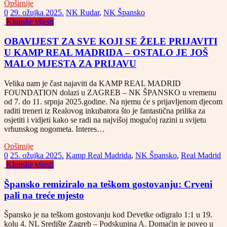
Opširnije
0
29. ožujka 2025.
NK Rudar
,
NK Špansko
Klupske vijesti
OBAVIJEST ZA SVE KOJI SE ŽELE PRIJAVITI
U KAMP REAL MADRIDA – OSTALO JE JOŠ
MALO MJESTA ZA PRIJAVU
Velika nam je čast najaviti da KAMP REAL MADRID
FOUNDATION dolazi u ZAGREB – NK ŠPANSKO u vremenu
od 7. do 11. srpnja 2025.godine. Na njemu će s prijavljenom djecom
raditi treneri iz Realovog inkubatora što je fantastična prilika za
osjetiti i vidjeti kako se radi na najvišoj mogućoj razini u svijetu
vrhunskog nogometa. Interes…
Opširnije
0
25. ožujka 2025.
Kamp Real Madrida
,
NK Špansko
,
Real Madrid
Klupske vijesti
Špansko remiziralo na teškom gostovanju: Crveni
pali na treće mjesto
Špansko je na teškom gostovanju kod Devetke odigralo 1:1 u 19.
kolu 4. NL Središte Zagreb – Podskupina A. Domaćin je poveo u