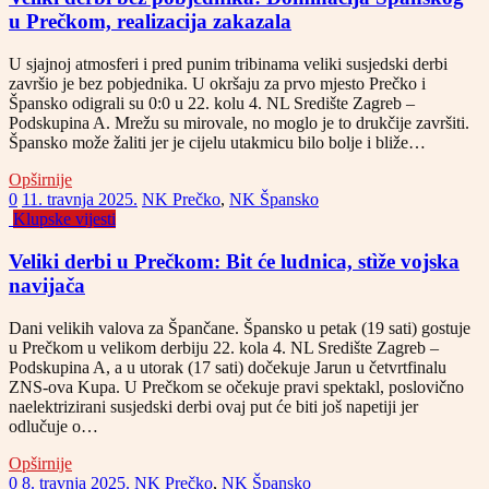
u Prečkom, realizacija zakazala
U sjajnoj atmosferi i pred punim tribinama veliki susjedski derbi
završio je bez pobjednika. U okršaju za prvo mjesto Prečko i
Špansko odigrali su 0:0 u 22. kolu 4. NL Središte Zagreb –
Podskupina A. Mrežu su mirovale, no moglo je to drukčije završiti.
Špansko može žaliti jer je cijelu utakmicu bilo bolje i bliže…
Opširnije
0
11. travnja 2025.
NK Prečko
,
NK Špansko
Klupske vijesti
Veliki derbi u Prečkom: Bit će ludnica, stìže vojska
navijača
Dani velikih valova za Špančane. Špansko u petak (19 sati) gostuje
u Prečkom u velikom derbiju 22. kola 4. NL Središte Zagreb –
Podskupina A, a u utorak (17 sati) dočekuje Jarun u četvrtfinalu
ZNS-ova Kupa. U Prečkom se očekuje pravi spektakl, poslovično
naelektrizirani susjedski derbi ovaj put će biti još napetiji jer
odlučuje o…
Opširnije
0
8. travnja 2025.
NK Prečko
,
NK Špansko