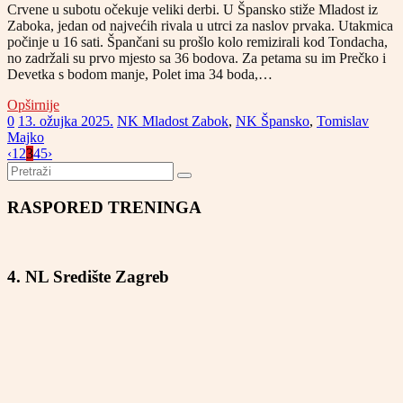
Crvene u subotu očekuje veliki derbi. U Špansko stiže Mladost iz
Zaboka, jedan od najvećih rivala u utrci za naslov prvaka. Utakmica
počinje u 16 sati. Špančani su prošlo kolo remizirali kod Tondacha,
no zadržali su prvo mjesto sa 36 bodova. Za petama su im Prečko i
Devetka s bodom manje, Polet ima 34 boda,…
Opširnije
0
13. ožujka 2025.
NK Mladost Zabok
,
NK Špansko
,
Tomislav
Majko
‹
1
2
3
4
5
›
RASPORED TRENINGA
4. NL Središte Zagreb