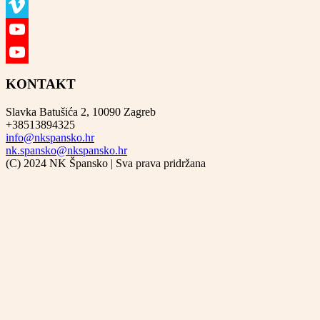
Instagram
Vimeo
YouTube
YouTube
KONTAKT
Channel
Slavka Batušića 2, 10090 Zagreb
+38513894325
info@nkspansko.hr
nk.spansko@nkspansko.hr
(C) 2024 NK Špansko | Sva prava pridržana