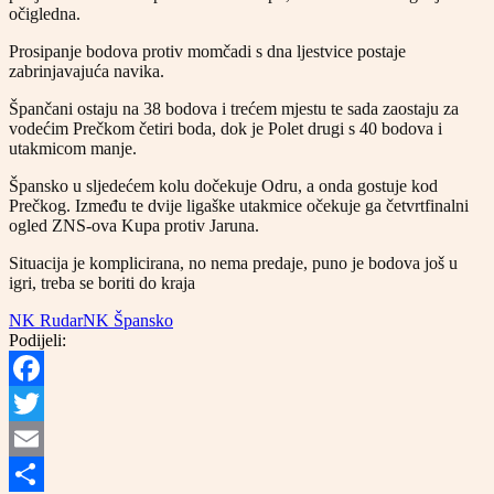
očigledna.
Prosipanje bodova protiv momčadi s dna ljestvice postaje
zabrinjavajuća navika.
Špančani ostaju na 38 bodova i trećem mjestu te sada zaostaju za
vodećim Prečkom četiri boda, dok je Polet drugi s 40 bodova i
utakmicom manje.
Špansko u sljedećem kolu dočekuje Odru, a onda gostuje kod
Prečkog. Između te dvije ligaške utakmice očekuje ga četvrtfinalni
ogled ZNS-ova Kupa protiv Jaruna.
Situacija je komplicirana, no nema predaje, puno je bodova još u
igri, treba se boriti do kraja
NK Rudar
NK Špansko
Podijeli:
Facebook
Twitter
Email