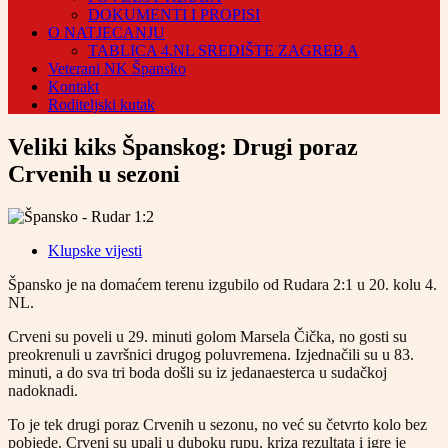
DOKUMENTI I PROPISI
O NATJECANJU
TABLICA 4.NL SREDIŠTE ZAGREB A
Veterani NK Špansko
Kontakt
Roditeljski kutak
Veliki kiks Španskog: Drugi poraz
Crvenih u sezoni
Klupske vijesti
Špansko je na domaćem terenu izgubilo od Rudara 2:1 u 20. kolu 4.
NL.
Crveni su poveli u 29. minuti golom Marsela Čička, no gosti su
preokrenuli u završnici drugog poluvremena. Izjednačili su u 83.
minuti, a do sva tri boda došli su iz jedanaesterca u sudačkoj
nadoknadi.
To je tek drugi poraz Crvenih u sezonu, no već su četvrto kolo bez
pobjede. Crveni su upali u duboku rupu, kriza rezultata i igre je