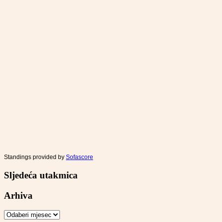
Standings provided by
Sofascore
Sljedeća utakmica
Arhiva
Arhiva