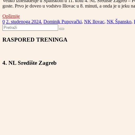
Veliko iznenađenje u Španskom u 11. kolu 4. NL Središte Zagreb – Pods
goste. Prvo je doveo u vodstvo Illovac u 8. minuti, a onda je u jeku
Opširnije
0
2. studenoga 2024.
Dominik Pupovački
,
NK Ilovac
,
NK Špansko
,
RASPORED TRENINGA
4. NL Središte Zagreb