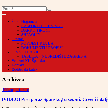
Škola Nogometa
RASPORED TRENINGA
DARKO TIRONI
SHPAOLIN
O nama
POVIJEST KLUBA
DOKUMENTI I PROPISI
O NATJECANJU
TABLICA 4.NL SREDIŠTE ZAGREB A
Veterani NK Špansko
Kontakt
Roditeljski kutak
Archives
Nekategorizirano
(VIDEO) Prvi poraz Španskog u sezoni: Crveni i dal