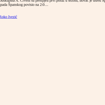
kupina A. Crveni su pretrpjeli prvi poraz u sezoni, Ilovac je usred Šp
 napada Španskog povisio na 2:0…
Roko Ivezić