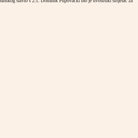
anskog slavio s 2:1. Dominik Pupovački bio je dvostruki strijelac za