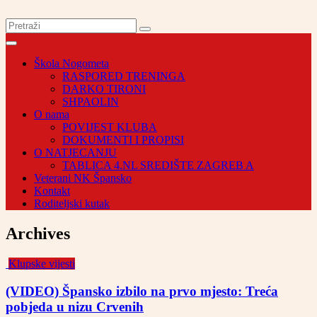
Škola Nogometa
RASPORED TRENINGA
DARKO TIRONI
SHPAOLIN
O nama
POVIJEST KLUBA
DOKUMENTI I PROPISI
O NATJECANJU
TABLICA 4.NL SREDIŠTE ZAGREB A
Veterani NK Špansko
Kontakt
Roditeljski kutak
Archives
Klupske vijesti
(VIDEO) Špansko izbilo na prvo mjesto: Treća
pobjeda u nizu Crvenih