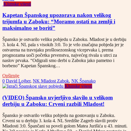
Klupske vijesti
Kapetan Španskog upozorava nakon velikog
trijumfa u Zaboku: “Moramo ostati na zemlji i
maksimalno se boriti”
Špansko je ostvarilo veliku pobjedu u Zaboku. Mladost je u derbiju
3. kola 4. NL pala s visokih 3:0. To je vrlo značajna pobjeda jer je
ostvarena na travnjaku prošlosezonskog viceprvaka i, prema
prognozama uoči početka prvenstva, najvećeg rivala u utrci za
naslov prvaka. “Odigrali smo derbi u Zaboku jako pametno i
borbeno” Kapetan Španskog…
Opširnije
0
David Lojber
,
NK Mladost Zabok
,
NK Španako
Klupske vijesti
(VIDEO) Špansko uvjerljivo slavilo u velikom
derbiju u Zaboku: Crveni razbili Mladost!
Špansko je ostvarilo veliku pobjedu na gostovanju u Zaboku.
Crveni su u derbiju 3. kola 4. NL Središte Zagreb slavili protiv
Mladosti 3:0. Špančani su poveli golom Matea Jurišića u 43. minuti.