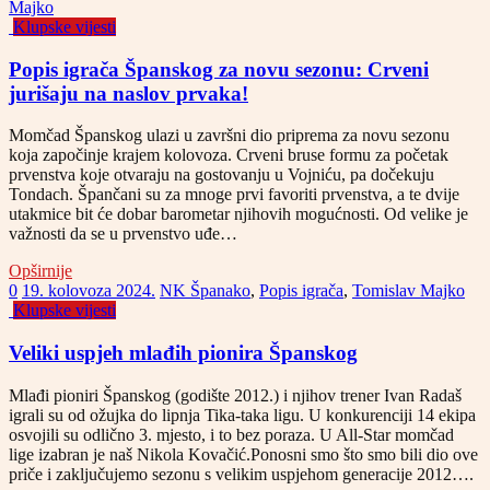
Majko
Klupske vijesti
Popis igrača Španskog za novu sezonu: Crveni
jurišaju na naslov prvaka!
Momčad Španskog ulazi u završni dio priprema za novu sezonu
koja započinje krajem kolovoza. Crveni bruse formu za početak
prvenstva koje otvaraju na gostovanju u Vojniću, pa dočekuju
Tondach. Špančani su za mnoge prvi favoriti prvenstva, a te dvije
utakmice bit će dobar barometar njihovih mogućnosti. Od velike je
važnosti da se u prvenstvo uđe…
Opširnije
0
19. kolovoza 2024.
NK Španako
,
Popis igrača
,
Tomislav Majko
Klupske vijesti
Veliki uspjeh mlađih pionira Španskog
Mlađi pioniri Španskog (godište 2012.) i njihov trener Ivan Radaš
igrali su od ožujka do lipnja Tika-taka ligu. U konkurenciji 14 ekipa
osvojili su odlično 3. mjesto, i to bez poraza. U All-Star momčad
lige izabran je naš Nikola Kovačić.Ponosni smo što smo bili dio ove
priče i zaključujemo sezonu s velikim uspjehom generacije 2012….