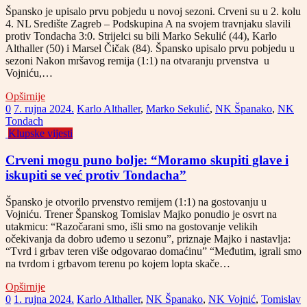
Špansko je upisalo prvu pobjedu u novoj sezoni. Crveni su u 2. kolu
4. NL Središte Zagreb – Podskupina A na svojem travnjaku slavili
protiv Tondacha 3:0. Strijelci su bili Marko Sekulić (44), Karlo
Althaller (50) i Marsel Čičak (84). Špansko upisalo prvu pobjedu u
sezoni Nakon mršavog remija (1:1) na otvaranju prvenstva u
Vojniću,…
Opširnije
0
7. rujna 2024.
Karlo Althaller
,
Marko Sekulić
,
NK Španako
,
NK
Tondach
Klupske vijesti
Crveni mogu puno bolje: “Moramo skupiti glave i
iskupiti se već protiv Tondacha”
Špansko je otvorilo prvenstvo remijem (1:1) na gostovanju u
Vojniću. Trener Španskog Tomislav Majko ponudio je osvrt na
utakmicu: “Razočarani smo, išli smo na gostovanje velikih
očekivanja da dobro uđemo u sezonu”, priznaje Majko i nastavlja:
“Tvrd i grbav teren više odgovarao domaćinu” “Međutim, igrali smo
na tvrdom i grbavom terenu po kojem lopta skače…
Opširnije
0
1. rujna 2024.
Karlo Althaller
,
NK Španako
,
NK Vojnić
,
Tomislav