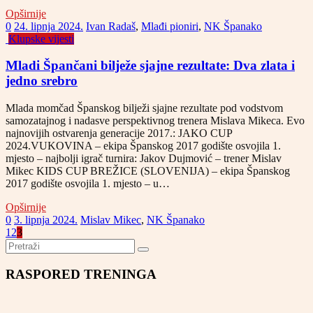
Opširnije
0
24. lipnja 2024.
Ivan Radaš
,
Mlađi pioniri
,
NK Španako
Klupske vijesti
Mladi Špančani bilježe sjajne rezultate: Dva zlata i
jedno srebro
Mlada momčad Španskog bilježi sjajne rezultate pod vodstvom
samozatajnog i nadasve perspektivnog trenera Mislava Mikeca. Evo
najnovijih ostvarenja generacije 2017.: JAKO CUP
2024.VUKOVINA – ekipa Španskog 2017 godište osvojila 1.
mjesto – najbolji igrač turnira: Jakov Dujmović – trener Mislav
Mikec KIDS CUP BREŽICE (SLOVENIJA) – ekipa Španskog
2017 godište osvojila 1. mjesto – u…
Opširnije
0
3. lipnja 2024.
Mislav Mikec
,
NK Španako
1
2
3
RASPORED TRENINGA