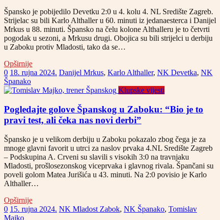
Špansko je pobijedilo Devetku 2:0 u 4. kolu 4. NL Središte Zagreb.
Strijelac su bili Karlo Althaller u 60. minuti iz jedanaesterca i Danijel
Mrkus u 88. minuti. Špansko na čelu kolone Althalleru je to četvrti
pogodak u sezoni, a Mrkusu drugi. Obojica su bili strijelci u derbiju
u Zaboku protiv Mladosti, tako da se…
Opširnije
0
18. rujna 2024.
Danijel Mrkus
,
Karlo Althaller
,
NK Devetka
,
NK
Španako
Klupske vijesti
Pogledajte golove Španskog u Zaboku: “Bio je to
pravi test, ali čeka nas novi derbi”
Špansko je u velikom derbiju u Zaboku pokazalo zbog čega je za
mnoge glavni favorit u utrci za naslov prvaka 4.NL Središte Zagreb
– Podskupina A. Crveni su slavili s visokih 3:0 na travnjaku
Mladosti, prošlosezonskog viceprvaka i glavnog rivala. Špančani su
poveli golom Matea Jurišića u 43. minuti. Na 2:0 povisio je Karlo
Althaller…
Opširnije
0
15. rujna 2024.
NK Mladost Zabok
,
NK Španako
,
Tomislav
Majko