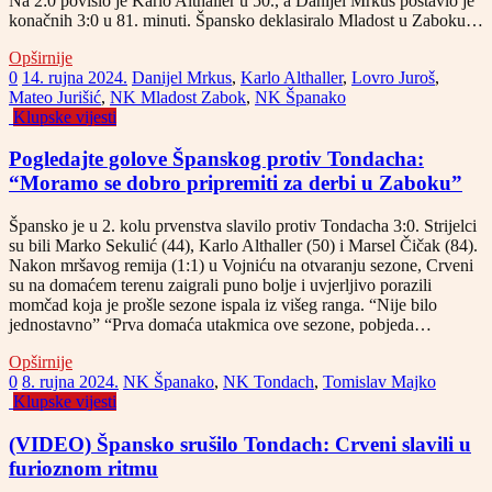
Na 2:0 povisio je Karlo Althaller u 50., a Danijel Mrkus postavio je
konačnih 3:0 u 81. minuti. Špansko deklasiralo Mladost u Zaboku…
Opširnije
0
14. rujna 2024.
Danijel Mrkus
,
Karlo Althaller
,
Lovro Juroš
,
Mateo Jurišić
,
NK Mladost Zabok
,
NK Španako
Klupske vijesti
Pogledajte golove Španskog protiv Tondacha:
“Moramo se dobro pripremiti za derbi u Zaboku”
Špansko je u 2. kolu prvenstva slavilo protiv Tondacha 3:0. Strijelci
su bili Marko Sekulić (44), Karlo Althaller (50) i Marsel Čičak (84).
Nakon mršavog remija (1:1) u Vojniću na otvaranju sezone, Crveni
su na domaćem terenu zaigrali puno bolje i uvjerljivo porazili
momčad koja je prošle sezone ispala iz višeg ranga. “Nije bilo
jednostavno” “Prva domaća utakmica ove sezone, pobjeda…
Opširnije
0
8. rujna 2024.
NK Španako
,
NK Tondach
,
Tomislav Majko
Klupske vijesti
(VIDEO) Špansko srušilo Tondach: Crveni slavili u
furioznom ritmu