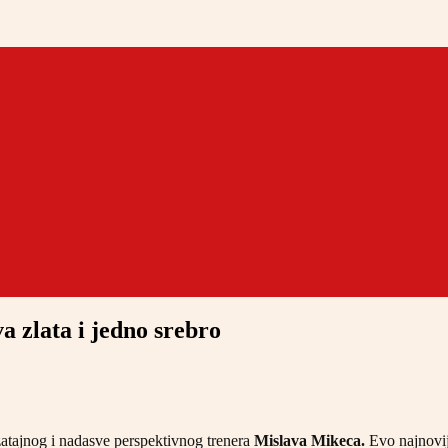
a zlata i jedno srebro
atajnog i nadasve perspektivnog trenera
Mislava Mikeca.
Evo najnovij