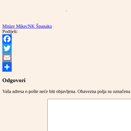
Mislav Mikec
NK Španako
Podijeli:
Facebook
Twitter
Email
Share
Odgovori
Vaša adresa e-pošte neće biti objavljena.
Obavezna polja su označena