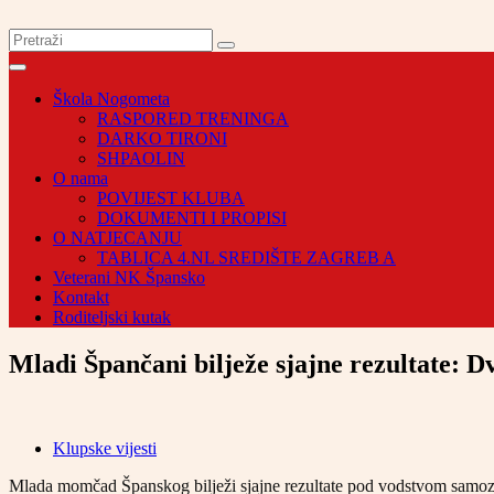
Škola Nogometa
RASPORED TRENINGA
DARKO TIRONI
SHPAOLIN
O nama
POVIJEST KLUBA
DOKUMENTI I PROPISI
O NATJECANJU
TABLICA 4.NL SREDIŠTE ZAGREB A
Veterani NK Špansko
Kontakt
Roditeljski kutak
Mladi Špančani bilježe sjajne rezultate: Dv
Klupske vijesti
Mlada momčad Španskog bilježi sjajne rezultate pod vodstvom samoz