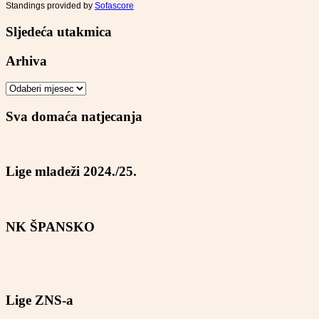
Standings provided by
Sofascore
Sljedeća utakmica
Arhiva
Arhiva
Sva domaća natjecanja
Lige mladeži 2024./25.
NK ŠPANSKO
Lige ZNS-a