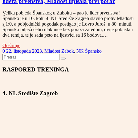
lidera prvenstva, Mladost upisala prvi poraz
Velika pobjeda Španskog u Zaboku – pao je lider prvenstva!
Špansko je u 10. kolu 4. NL Središte Zagreb slavilo protiv Mladosti
s 1:0, a pobjednički pogodak postigao je Lovro Juroš u 80. minuti.
Špansko bilježi četiri utakmice bez poraza zaredom, dvije pobjeda i
dva remija, te je sada peto na ljestvici sa 16 bodova,…
Opširnije
0
22. listopada 2023.
Mladost Zabok
,
NK Špansko
RASPORED TRENINGA
4. NL Središte Zagreb