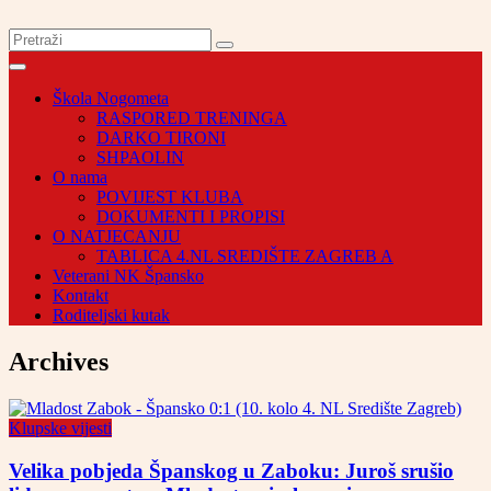
Škola Nogometa
RASPORED TRENINGA
DARKO TIRONI
SHPAOLIN
O nama
POVIJEST KLUBA
DOKUMENTI I PROPISI
O NATJECANJU
TABLICA 4.NL SREDIŠTE ZAGREB A
Veterani NK Špansko
Kontakt
Roditeljski kutak
Archives
Klupske vijesti
Velika pobjeda Španskog u Zaboku: Juroš srušio