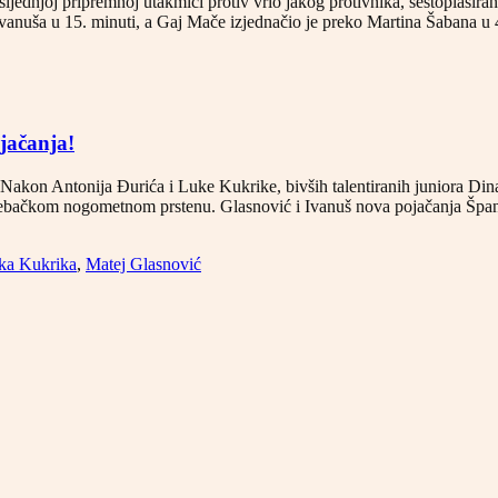
osljednjoj pripremnoj utakmici protiv vrlo jakog protivnika, šestoplasi
Ivanuša u 15. minuti, a Gaj Mače izjednačio je preko Martina Šabana u
jačanja!
Nakon Antonija Đurića i Luke Kukrike, bivših talentiranih juniora Dina
agrebačkom nogometnom prstenu. Glasnović i Ivanuš nova pojačanja Šp
ka Kukrika
,
Matej Glasnović