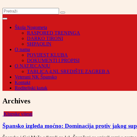
Škola Nogometa
RASPORED TRENINGA
DARKO TIRONI
SHPAOLIN
O nama
POVIJEST KLUBA
DOKUMENTI I PROPISI
O NATJECANJU
TABLICA 4.NL SREDIŠTE ZAGREB A
Veterani NK Špansko
Kontakt
Roditeljski kutak
Archives
Klupske vijesti
Špansko izgleda moćno: Dominacija protiv jakog su