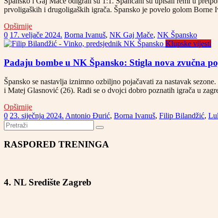
Špansko i Gaj Mače odigrali su 1:1. Špančani su upisali remi u pretp
prvoligaških i drugoligaških igrača. Špansko je povelo golom Borne 
Opširnije
0
17. veljače 2024.
Borna Ivanuš
,
NK Gaj Mače
,
NK Špansko
Klupske vijesti
Padaju bombe u NK Špansko: Stigla nova zvučna po
Špansko se nastavlja iznimno ozbiljno pojačavati za nastavak sezone. 
i Matej Glasnović (26). Radi se o dvojci dobro poznatih igrača u z
Opširnije
0
23. siječnja 2024.
Antonio Đurić
,
Borna Ivanuš
,
Filip Bilandžić
,
Lu
RASPORED TRENINGA
4. NL Središte Zagreb