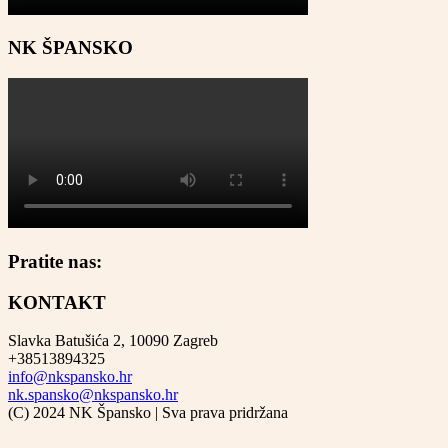
NK ŠPANSKO
Pratite nas:
KONTAKT
Slavka Batušića 2, 10090 Zagreb
+38513894325
info@nkspansko.hr
nk.spansko@nkspansko.hr
(C) 2024 NK Špansko | Sva prava pridržana