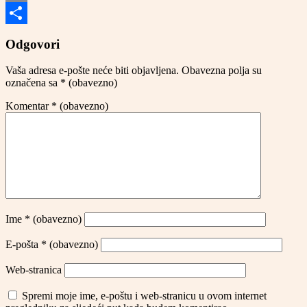
Email
Share
Odgovori
Vaša adresa e-pošte neće biti objavljena.
Obavezna polja su
označena sa
* (obavezno)
Komentar
* (obavezno)
Ime
* (obavezno)
E-pošta
* (obavezno)
Web-stranica
Spremi moje ime, e-poštu i web-stranicu u ovom internet