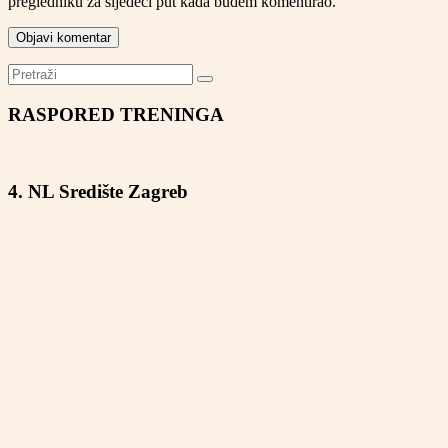
pregledniku za sljedeći put kada budem komentirao.
RASPORED TRENINGA
4. NL Središte Zagreb