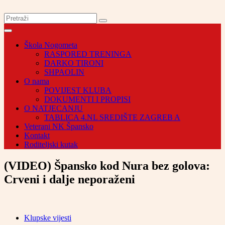
Škola Nogometa
RASPORED TRENINGA
DARKO TIRONI
SHPAOLIN
O nama
POVIJEST KLUBA
DOKUMENTI I PROPISI
O NATJECANJU
TABLICA 4.NL SREDIŠTE ZAGREB A
Veterani NK Špansko
Kontakt
Roditeljski kutak
(VIDEO) Špansko kod Nura bez golova:
Crveni i dalje neporaženi
Klupske vijesti