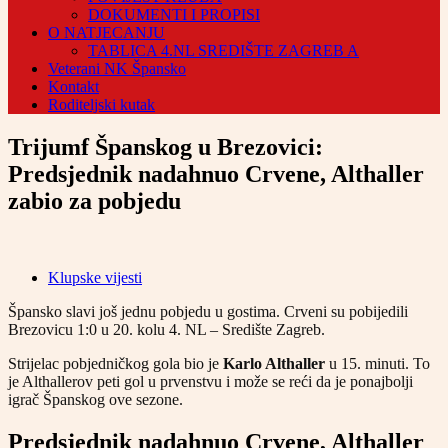
DOKUMENTI I PROPISI
O NATJECANJU
TABLICA 4.NL SREDIŠTE ZAGREB A
Veterani NK Špansko
Kontakt
Roditeljski kutak
Trijumf Španskog u Brezovici:
Predsjednik nadahnuo Crvene, Althaller
zabio za pobjedu
Klupske vijesti
Špansko slavi još jednu pobjedu u gostima. Crveni su pobijedili
Brezovicu 1:0 u 20. kolu 4. NL – Središte Zagreb.
Strijelac pobjedničkog gola bio je
Karlo Althaller
u 15. minuti. To
je Althallerov peti gol u prvenstvu i može se reći da je ponajbolji
igrač Španskog ove sezone.
Predsjednik nadahnuo Crvene, Althaller