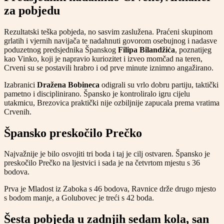
za pobjedu
Rezultatski teška pobjeda, no sasvim zaslužena. Praćeni skupinom
grlatih i vjernih navijača te nadahnuti govorom osebujnog i nadasve
poduzetnog predsjednika Španskog
Filipa Bilandžića
, poznatijeg
kao Vinko, koji je napravio kuriozitet i izveo momčad na teren,
Crveni su se postavili hrabro i od prve minute iznimno angažirano.
Izabranici
Dražena Bobineca
odigrali su vrlo dobru partiju, taktički
pametno i disciplinirano. Špansko je kontroliralo igru cijelu
utakmicu, Brezovica praktički nije ozbiljnije zapucala prema vratima
Crvenih.
Špansko preskočilo Prečko
Najvažnije je bilo osvojiti tri boda i taj je cilj ostvaren. Špansko je
preskočilo Prečko na ljestvici i sada je na četvrtom mjestu s 36
bodova.
Prva je Mladost iz Zaboka s 46 bodova, Ravnice drže drugo mjesto
s bodom manje, a Golubovec je treći s 42 boda.
Šesta pobjeda u zadnjih sedam kola, san