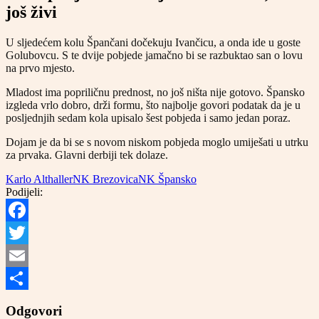
još živi
U sljedećem kolu Špančani dočekuju Ivančicu, a onda ide u goste
Golubovcu. S te dvije pobjede jamačno bi se razbuktao san o lovu
na prvo mjesto.
Mladost ima popriličnu prednost, no još ništa nije gotovo. Špansko
izgleda vrlo dobro, drži formu, što najbolje govori podatak da je u
posljednjih sedam kola upisalo šest pobjeda i samo jedan poraz.
Dojam je da bi se s novom niskom pobjeda moglo umiješati u utrku
za prvaka. Glavni derbiji tek dolaze.
Karlo Althaller
NK Brezovica
NK Špansko
Podijeli:
Facebook
Twitter
Email
Share
Odgovori