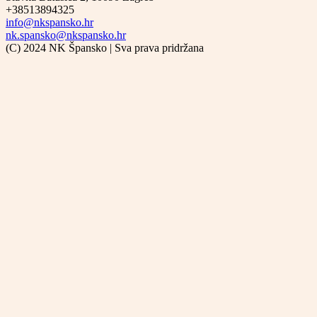
+38513894325
info@nkspansko.hr
nk.spansko@nkspansko.hr
(C) 2024 NK Špansko | Sva prava pridržana