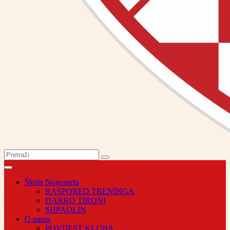
Škola Nogometa
RASPORED TRENINGA
DARKO TIRONI
SHPAOLIN
O nama
POVIJEST KLUBA