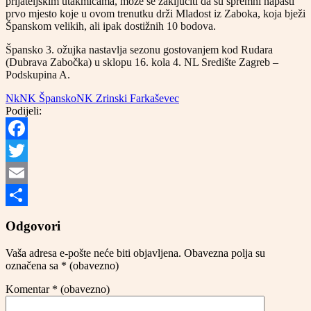
prijateljskim utakmicama, može se zaključiti da su spremni napasti
prvo mjesto koje u ovom trenutku drži Mladost iz Zaboka, koja bježi
Španskom velikih, ali ipak dostižnih 10 bodova.
Špansko 3. ožujka nastavlja sezonu gostovanjem kod Rudara
(Dubrava Zabočka) u sklopu 16. kola 4. NL Središte Zagreb –
Podskupina A.
Nk
NK Špansko
NK Zrinski Farkaševec
Podijeli:
Facebook
Twitter
Email
Share
Odgovori
Vaša adresa e-pošte neće biti objavljena.
Obavezna polja su
označena sa
* (obavezno)
Komentar
* (obavezno)