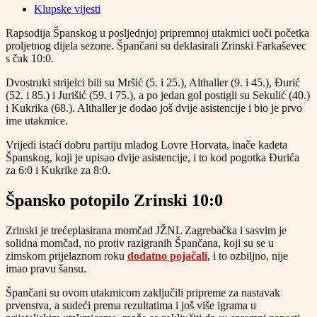
Klupske vijesti
Rapsodija Španskog u posljednjoj pripremnoj utakmici uoči početka
proljetnog dijela sezone. Špančani su deklasirali Zrinski Farkaševec
s čak 10:0.
Dvostruki strijelci bili su Mršić (5. i 25.), Althaller (9. i 45.), Đurić
(52. i 85.) i Jurišić (59. i 75.), a po jedan gol postigli su Sekulić (40.)
i Kukrika (68.). Althaller je dodao još dvije asistencije i bio je prvo
ime utakmice.
Vrijedi istaći dobru partiju mladog Lovre Horvata, inače kadeta
Španskog, koji je upisao dvije asistencije, i to kod pogotka Đurića
za 6:0 i Kukrike za 8:0.
Špansko potopilo Zrinski 10:0
Zrinski je trećeplasirana momčad JŽNL Zagrebačka i sasvim je
solidna momčad, no protiv razigranih Špančana, koji su se u
zimskom prijelaznom roku
dodatno pojačali
, i to ozbiljno, nije
imao pravu šansu.
Špančani su ovom utakmicom zaključili pripreme za nastavak
prvenstva, a sudeći prema rezultatima i još više igrama u