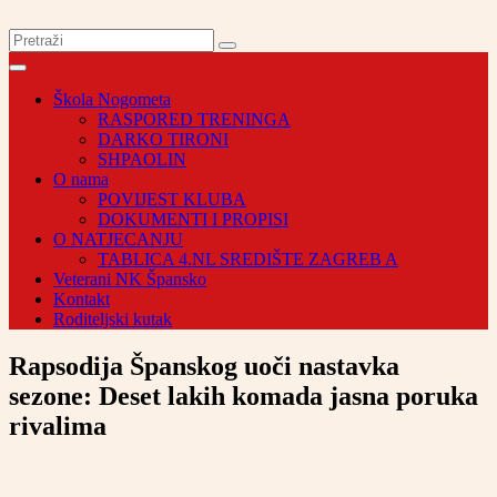
Škola Nogometa
RASPORED TRENINGA
DARKO TIRONI
SHPAOLIN
O nama
POVIJEST KLUBA
DOKUMENTI I PROPISI
O NATJECANJU
TABLICA 4.NL SREDIŠTE ZAGREB A
Veterani NK Špansko
Kontakt
Roditeljski kutak
Rapsodija Španskog uoči nastavka
sezone: Deset lakih komada jasna poruka
rivalima