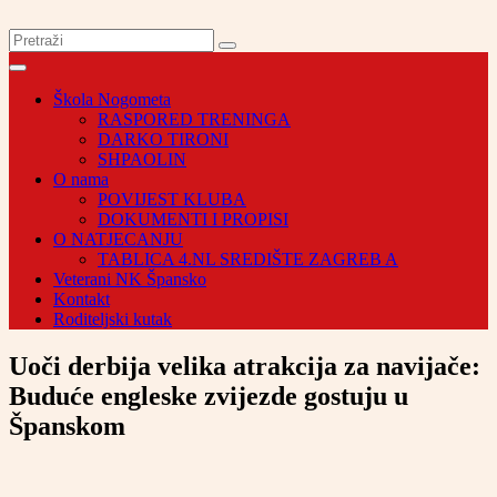
Škola Nogometa
RASPORED TRENINGA
DARKO TIRONI
SHPAOLIN
O nama
POVIJEST KLUBA
DOKUMENTI I PROPISI
O NATJECANJU
TABLICA 4.NL SREDIŠTE ZAGREB A
Veterani NK Špansko
Kontakt
Roditeljski kutak
Uoči derbija velika atrakcija za navijače:
Buduće engleske zvijezde gostuju u
Španskom