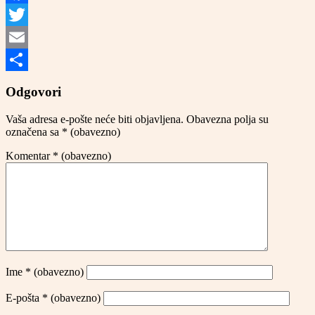
Facebook
Twitter
Email
Share
Odgovori
Vaša adresa e-pošte neće biti objavljena.
Obavezna polja su
označena sa
* (obavezno)
Komentar
* (obavezno)
Ime
* (obavezno)
E-pošta
* (obavezno)