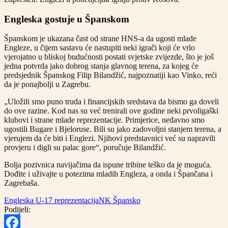
Engleska gostuje u Španskom
Španskom je ukazana čast od strane HNS-a da ugosti mlade
Engleze, u čijem sastavu će nastupiti neki igrači koji će vrlo
vjerojatno u bliskoj budućnosti postati svjetske zvijezde, što je još
jedna potvrda jako dobrog stanja glavnog terena, za kojeg će
predsjednik Španskog Filip Bilandžić, najpoznatiji kao Vinko, reći
da je ponajbolji u Zagrebu.
„Uložili smo puno truda i financijskih sredstava da bismo ga doveli
do ove razine. Kod nas su već trenirali ove godine neki prvoligaški
klubovi i strane mlade reprezentacije. Primjerice, nedavno smo
ugostili Bugare i Bjeloruse. Bili su jako zadovoljni stanjem terena, a
vjerujem da će biti i Englezi. Njihovi predstavnici već su napravili
provjeru i digli su palac gore“, poručuje Bilandžić.
Bolja pozivnica navijačima da ispune tribine teško da je moguća.
Dođite i uživajte u potezima mladih Engleza, a onda i Špančana i
Zagrebaša.
Engleska U-17 reprezentacija
NK Špansko
Podijeli: