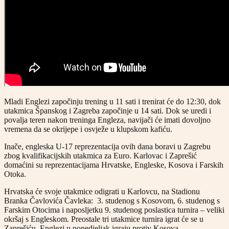
Mladi Englezi započinju trening u 11 sati i trenirat će do 12:30, dok
utakmica Španskog i Zagreba započinje u 14 sati. Dok se uredi i
povalja teren nakon treninga Engleza, navijači će imati dovoljno
vremena da se okrijepe i osvježe u klupskom kafiću.
Inače, engleska U-17 reprezentacija ovih dana boravi u Zagrebu
zbog kvalifikacijskih utakmica za Euro. Karlovac i Zaprešić
domaćini su reprezentacijama Hrvatske, Engleske, Kosova i Farskih
Otoka.
Hrvatska će svoje utakmice odigrati u Karlovcu, na Stadionu
Branka Čavlovića Čavleka: 3. studenog s Kosovom, 6. studenog s
Farskim Otocima i naposljetku 9. studenog poslastica turnira – veliki
okršaj s Engleskom. Preostale tri utakmice turnira igrat će se u
Zaprešiću. Englezi u ponedjeljak igraju protiv Kosova.