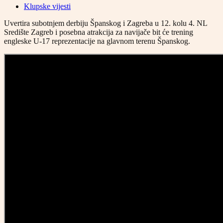
Klupske vijesti
Uvertira subotnjem derbiju Španskog i Zagreba u 12. kolu 4. NL
Središte Zagreb i posebna atrakcija za navijače bit će trening
engleske U-17 reprezentacije na glavnom terenu Španskog.