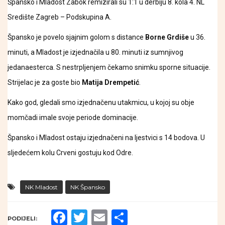
Špansko i Mladost Zabok remizirali su 1:1 u derbiju 8. kola 4. NL
Središte Zagreb – Podskupina A.
Špansko je povelo sjajnim golom s distance
Borne Grdiše
u 36.
minuti, a Mladost je izjednačila u 80. minuti iz sumnjivog
jedanaesterca. S nestrpljenjem čekamo snimku sporne situacije.
Strijelac je za goste bio
Matija Drempetić
.
Kako god, gledali smo izjednačenu utakmicu, u kojoj su obje
momčadi imale svoje periode dominacije.
Špansko i Mladost ostaju izjednačeni na ljestvici s 14 bodova. U
sljedećem kolu Crveni gostuju kod Odre.
NK Mladost
NK Špansko
Facebook
Twitter
Email
Share
PODIJELI: