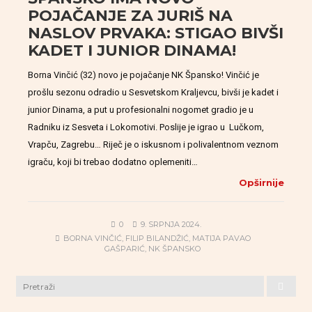
POJAČANJE ZA JURIŠ NA
NASLOV PRVAKA: STIGAO BIVŠI
KADET I JUNIOR DINAMA!
Borna Vinčić (32) novo je pojačanje NK Špansko! Vinčić je
prošlu sezonu odradio u Sesvetskom Kraljevcu, bivši je kadet i
junior Dinama, a put u profesionalni nogomet gradio je u
Radniku iz Sesveta i Lokomotivi. Poslije je igrao u Lučkom,
Vrapču, Zagrebu… Riječ je o iskusnom i polivalentnom veznom
igraču, koji bi trebao dodatno oplemeniti…
Opširnije
0
9. SRPNJA 2024.
BORNA VINČIĆ
,
FILIP BILANDŽIĆ
,
MATIJA PAVAO
GAŠPARIĆ
,
NK ŠPANSKO