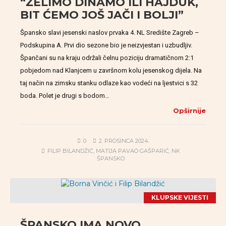
“ŽELIMO DINAMO ILI HAJDUK,
BIT ĆEMO JOŠ JAČI I BOLJI”
Špansko slavi jesenski naslov prvaka 4. NL Središte Zagreb –
Podskupina A. Prvi dio sezone bio je neizvjestan i uzbudljiv.
Špančani su na kraju održali čelnu poziciju dramatičnom 2:1
pobjedom nad Klanjcem u završnom kolu jesenskog dijela. Na
taj način na zimsku stanku odlaze kao vodeći na ljestvici s 32
boda. Polet je drugi s bodom…
Opširnije
0
2. PROSINCA 2024.
FILIP BILANDŽIĆ
,
MATIJA PAVAO GAŠPARIĆ
,
NK
ŠPANSKO
KLUPSKE VIJESTI
ŠPANSKO IMA NOVO