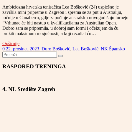
Ambiciozna hrvatska tenisačica Lea Bošković (24) uspješno je
završila mini-pripreme u Zagrebu i sprema se za put u Australiju,
točnije u Canaberru, gdje započinje australsku novogodišnju turneju.
“Vrhunac će biti nastup u kvalifikacijama za Australian Open.
Dobro sam se pripremila, u dobroj sam formi i očekujem da ću
pružiti maksimum mogućnosti, a koji rezultat ću…
Opširnije
0
22. prosinca 2023.
Đuro Bošković
,
Lea Bošković
,
NK Špansko
RASPORED TRENINGA
4. NL Središte Zagreb