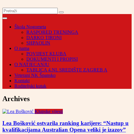
Škola Nogometa
RASPORED TRENINGA
DARKO TIRONI
SHPAOLIN
O nama
POVIJEST KLUBA
DOKUMENTI I PROPISI
O NATJECANJU
TABLICA 4.NL SREDIŠTE ZAGREB A
Veterani NK Špansko
Kontakt
Roditeljski kutak
Archives
Klupske vijesti
Lea Bošković ostvarila ranking karijere: “Nastup u
kvalifikacijama Australian Opena veliki je izazov”