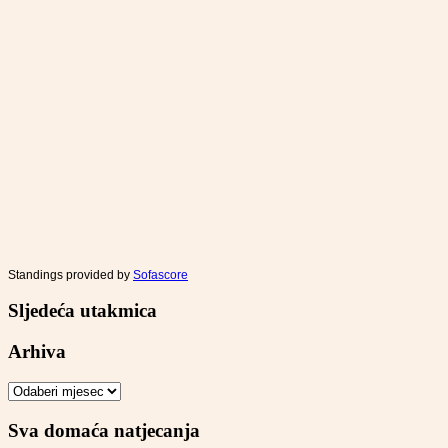
Standings provided by
Sofascore
Sljedeća utakmica
Arhiva
Arhiva
Sva domaća natjecanja