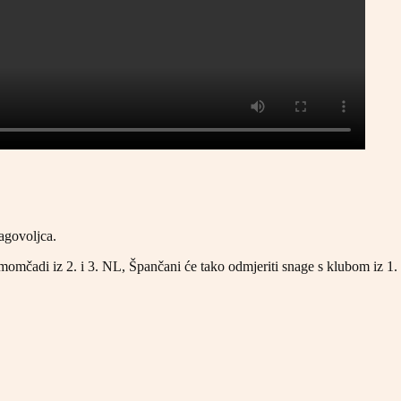
agovoljca.
omčadi iz 2. i 3. NL, Špančani će tako odmjeriti snage s klubom iz 1.