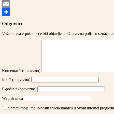
Twitter
Email
Share
Odgovori
Vaša adresa e-pošte neće biti objavljena.
Obavezna polja su označena
Komentar
* (obavezno)
Ime
* (obavezno)
E-pošta
* (obavezno)
Web-stranica
Spremi moje ime, e-poštu i web-stranicu u ovom internet pregledn