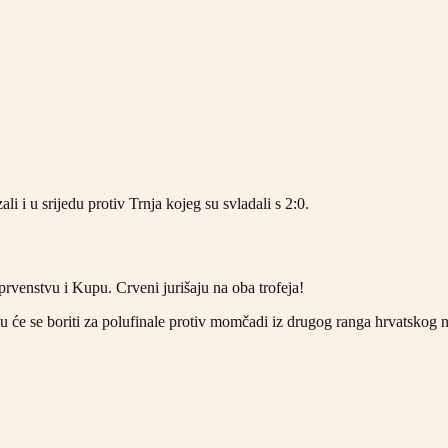
li i u srijedu protiv Trnja kojeg su svladali s 2:0.
prvenstvu i Kupu. Crveni jurišaju na oba trofeja!
u će se boriti za polufinale protiv momčadi iz drugog ranga hrvatskog