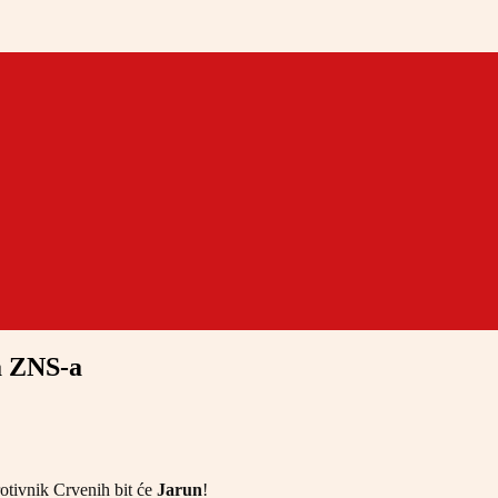
a ZNS-a
rotivnik Crvenih bit će
Jarun
!