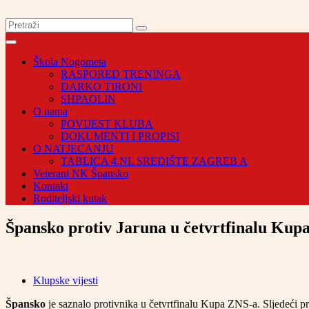
Škola Nogometa
RASPORED TRENINGA
DARKO TIRONI
SHPAOLIN
O nama
POVIJEST KLUBA
DOKUMENTI I PROPISI
O NATJECANJU
TABLICA 4.NL SREDIŠTE ZAGREB A
Veterani NK Špansko
Kontakt
Roditeljski kutak
Špansko protiv Jaruna u četvrtfinalu Kup
Klupske vijesti
Špansko
je saznalo protivnika u četvrtfinalu Kupa ZNS-a. Sljedeći p