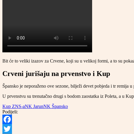
Bit će to veliki izazov za Crvene, koji su u velikoj formi, a to su pokaza
Crveni jurišaju na prvenstvo i Kup
Špansko je neporaženo ove sezone, bilježi devet pobjeda i tr remija u 
U prvenstvu su trenutačno drugi s bodom zaostatka iz Poleta, a u Kup
Kup ZNS-a
NK Jarun
NK Špansko
Podijeli:
Facebook