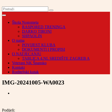
Škola Nogometa
RASPORED TRENINGA
DARKO TIRONI
SHPAOLIN
O nama
POVIJEST KLUBA
DOKUMENTI I PROPISI
O NATJECANJU
TABLICA 4.NL SREDIŠTE ZAGREB A
Veterani NK Špansko
Kontakt
Roditeljski kutak
IMG-20241005-WA0023
Podijeli: