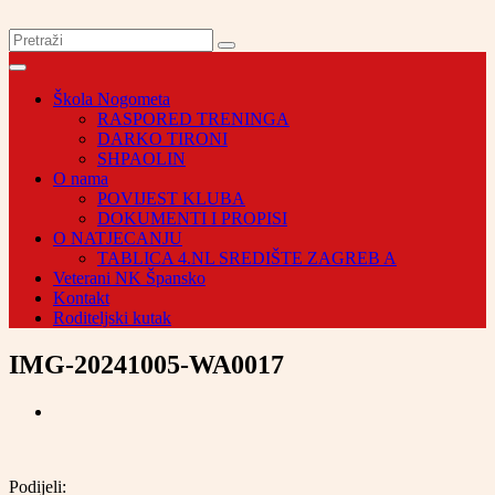
Škola Nogometa
RASPORED TRENINGA
DARKO TIRONI
SHPAOLIN
O nama
POVIJEST KLUBA
DOKUMENTI I PROPISI
O NATJECANJU
TABLICA 4.NL SREDIŠTE ZAGREB A
Veterani NK Špansko
Kontakt
Roditeljski kutak
IMG-20241005-WA0017
Podijeli: