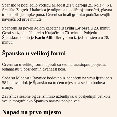
Špansko je pobijedilo vodeću Mladost 2:1 u derbiju 25. kola 4. NL
Središte Zagreb. Utakmica je odigrana u odličnoj atmosferi, glavna
tribina bila je dupke puna. Crveni su imali gromku podršku svojih
navijača od prve minute.
Špančani su poveli golom kapetana
Davida Lojbera
u 23. minuti.
Gosti su izjednačili preko Krajačića u 70. minuti. Pobjedu
Španskom donio je
Karlo Althaller
golom iz jedanaesterca u 78.
minuti.
Špansko u velikoj formi
Crveni su u velikoj formi: upisali su sedmu uzastopnu pobjedu,
jedanaestu u posljednjih dvanaest kola.
Sada su Mladost i Ravnice bodovno izjednačeni na vrhu ljestvice s
58 bodova, dok je Špansko na trećem mjestu sa sedam bodova
manje.
Završnica sezone bit će iznimno uzbudljiva, u posljednjih pet kola
sve je moguće ako Špansko nastavi pobjeđivati.
Napad na prvo mjesto