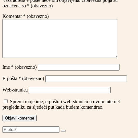
Vaša adresa e-pošte neće biti objavljena.
Obavezna polja su
označena sa
* (obavezno)
Komentar
* (obavezno)
Ime
* (obavezno)
E-pošta
* (obavezno)
Web-stranica
Spremi moje ime, e-poštu i web-stranicu u ovom internet
pregledniku za sljedeći put kada budem komentirao.