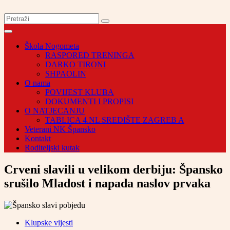
Škola Nogometa
RASPORED TRENINGA
DARKO TIRONI
SHPAOLIN
O nama
POVIJEST KLUBA
DOKUMENTI I PROPISI
O NATJECANJU
TABLICA 4.NL SREDIŠTE ZAGREB A
Veterani NK Špansko
Kontakt
Roditeljski kutak
Crveni slavili u velikom derbiju: Špansko
srušilo Mladost i napada naslov prvaka
Klupske vijesti