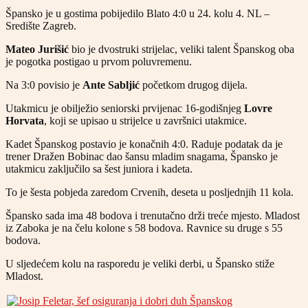
Špansko je u gostima pobijedilo Blato 4:0 u 24. kolu 4. NL –
Središte Zagreb.
Mateo Jurišić
bio je dvostruki strijelac, veliki talent Španskog oba
je pogotka postigao u prvom poluvremenu.
Na 3:0 povisio je
Ante Sabljić
početkom drugog dijela.
Utakmicu je obilježio seniorski prvijenac 16-godišnjeg
Lovre
Horvata
, koji se upisao u strijelce u završnici utakmice.
Kadet Španskog postavio je konačnih 4:0. Raduje podatak da je
trener Dražen Bobinac dao šansu mladim snagama, Špansko je
utakmicu zaključilo sa šest juniora i kadeta.
To je šesta pobjeda zaredom Crvenih, deseta u posljednjih 11 kola.
Špansko sada ima 48 bodova i trenutačno drži treće mjesto. Mladost
iz Zaboka je na čelu kolone s 58 bodova. Ravnice su druge s 55
bodova.
U sljedećem kolu na rasporedu je veliki derbi, u Špansko stiže
Mladost.