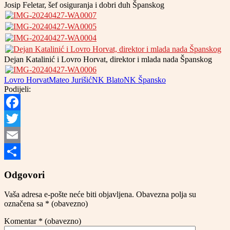
Josip Feletar, šef osiguranja i dobri duh Španskog
Dejan Katalinić i Lovro Horvat, direktor i mlada nada Španskog
Lovro Horvat
Mateo Jurišić
NK Blato
NK Špansko
Podijeli:
Facebook
Twitter
Email
Share
Odgovori
Vaša adresa e-pošte neće biti objavljena.
Obavezna polja su
označena sa
* (obavezno)
Komentar
* (obavezno)