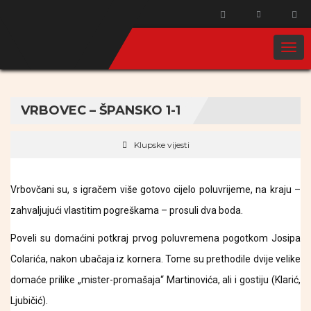
VRBOVEC – ŠPANSKO 1-1
Klupske vijesti
Vrbovčani su, s igračem više gotovo cijelo poluvrijeme, na kraju –
zahvaljujući vlastitim pogreškama – prosuli dva boda.
Poveli su domaćini potkraj prvog poluvremena pogotkom Josipa
Colarića, nakon ubačaja iz kornera. Tome su prethodile dvije velike
domaće prilike „mister-promašaja“ Martinovića, ali i gostiju (Klarić,
Ljubičić).