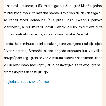
U nastavku susreta, u 53. minuti gostujući je igrač Klarić u jednoj
minuti zbog dva žuta kartona morao u svlačionicu. Nakon toga su
se redali ziceri domaćina (dva puta Josip Colarić i ponovo
Martinović), ali su uzvratili i gosti. Glavinić je u 85. minuti dva puta
mogao matirati domaćina, ali je spašavao vratar Zrinščak.
I onda, četiri minute kasnije, nakon jedne zbunjene reakcije cijele
Crvene obrane, Strmečki iskosa pogađa suprotan kut za veliko
slavlje Španskog. Igrala se već 2. minuta sudačke nadoknade, kada
je Slišković imao meč-loptu, ali je neshvatljivo za takvog igrača -
promašio prazan gostujući gol.
Pogledajte video iz svlačionice