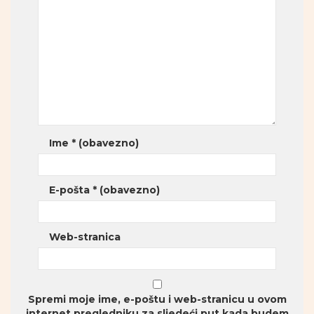
Ime
* (obavezno)
E-pošta
* (obavezno)
Web-stranica
Spremi moje ime, e-poštu i web-stranicu u ovom
internet pregledniku za sljedeći put kada budem