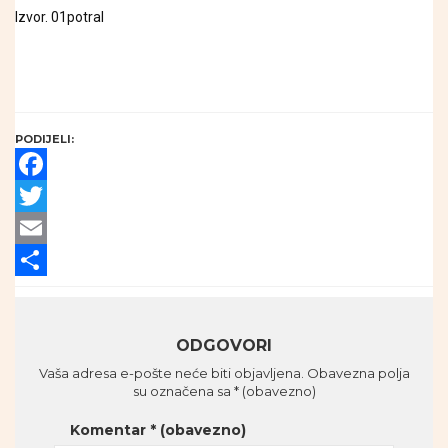
Izvor. 01potral
PODIJELI:
Facebook
Twitter
Email
Share
ODGOVORI
Vaša adresa e-pošte neće biti objavljena.
Obavezna polja
su označena sa
* (obavezno)
Komentar
* (obavezno)