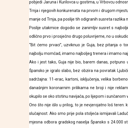
pobjedi Jaruna i Kurilovca u gostima, u Vrbovcu odnos
Trnja i njegovih konkurenata na prvom i drugom mjestu
manje od Trnja, pa poslije tih odigranih susreta razlika 
Poslije utakmice dogodio se zanimljiv susret s najbol
odlično prvo i prosječno drugo poluvrijeme, no u oskudic
“Bit ćemo prvaci”, uzviknuo je Guja, bez pitanja o 
najbolju momčad, imamo najboljeg trenera i imamo najb
Ako i jest tako, Guja nije bio, barem danas, potpuno u
Špansko je igralo slabo, bez obzira na povratak Ljubiči
sadržajna: 11-erac, kartoni, isključenja, velika borbe
današnjim koronarnim prilikama ne broji i nije reklam
okupilo se oko stotinu navijača, po lijepom i sunčanom
Ono što nije išlo u prilog, to je nevjerojatno loš teren: 
slučajnost. Ako smo prije pola stoljeća ismijavali La
mjesna odbora gradskog naselja Špansko s 24.000 sta