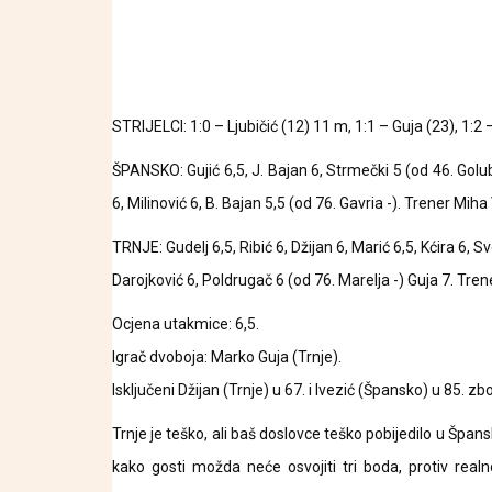
STRIJELCI: 1:0 – Ljubičić (12) 11 m, 1:1 – Guja (23), 1:2 
ŠPANSKO: Gujić 6,5, J. Bajan 6, Strmečki 5 (od 46. Golubić 
6, Milinović 6, B. Bajan 5,5 (od 76. Gavria -). Trener Miha
TRNJE: Gudelj 6,5, Ribić 6, Džijan 6, Marić 6,5, Kćira 6, S
Darojković 6, Poldrugač 6 (od 76. Marelja -) Guja 7. Tren
Ocjena utakmice: 6,5.
Igrač dvoboja: Marko Guja (Trnje).
Isključeni Džijan (Trnje) u 67. i Ivezić (Špansko) u 85. 
Trnje je teško, ali baš doslovce teško pobijedilo u Šp
kako gosti možda neće osvojiti tri boda, protiv real