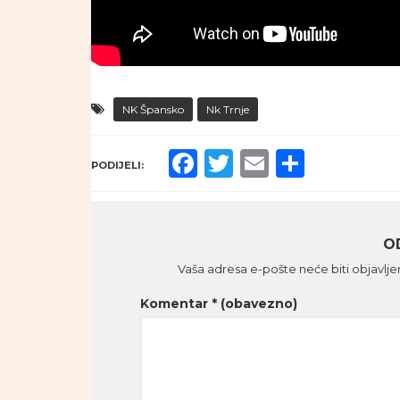
NK Špansko
Nk Trnje
Facebook
Twitter
Email
Share
PODIJELI:
O
Vaša adresa e-pošte neće biti objavlje
Komentar
* (obavezno)