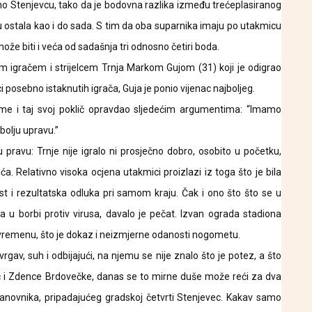
no Stenjevcu, tako da je bodovna razlika između trećeplasiranog
 ostala kao i do sada. S tim da oba suparnika imaju po utakmicu
može biti i veća od sadašnja tri odnosno četiri boda.
jim igračem i strijelcem Trnja Markom Gujom (31) koji je odigrao
i posebno istaknutih igrača, Guja je ponio vijenac najboljeg.
tome i taj svoj poklič opravdao sljedećim argumentima: “Imamo
olju upravu.”
 pravu: Trnje nije igralo ni prosječno dobro, osobito u početku,
ća. Relativno visoka ocjena utakmici proizlazi iz toga što je bila
nost i rezultatska odluka pri samom kraju. Čak i ono što što se u
a u borbi protiv virusa, davalo je pečat. Izvan ograda stadiona
 vremenu, što je dokaz i neizmjerne odanosti nogometu.
kvrgav, suh i odbijajući, na njemu se nije znalo što je potez, a što
duč i Zdence Brdovečke, danas se to mirne duše može reći za dva
novnika, pripadajućeg gradskoj četvrti Stenjevec. Kakav samo