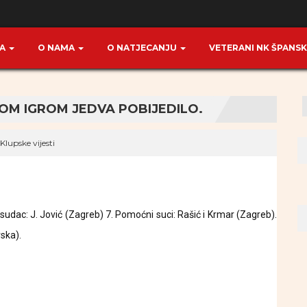
TA
O NAMA
O NATJECANJU
VETERANI NK ŠPANS
OM IGROM JEDVA POBIJEDILO.
Klupske vijesti
sudac: J. Jović (Zagreb) 7. Pomoćni suci: Rašić i Krmar (Zagreb).
vska).