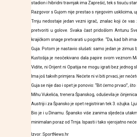
stadion i hibridni travnjak ima Zaprešić, tek s tisuću s
Razgovor s Gujom nije prestao s njegovim usklicima, upr
Trnju nedostaje jedan vezni igrač, znalac koji će vas
pretvoriti u golove. Svaka čast pridošlom Antunu Sve
krajičkom snage pretvarati u pogotke. “Da, kad bih im
Guja. Potom je nastavio slušati: samo jedan je zimus 
Kustošija je neočekivano dala papire svom veznom Matej
Vidite, ni Orijent ni Opatija ne mogu igrati bez jednog s
Ima još takvih primjera. Nećete ni vi biti prvaci, jer neć
Guja se nije dao i opet je ponovio: “Bit ćemo prvaci”, 
Mihu Vukelića, trenera Španskog, oduševila je činjenica
Austriji i za Špansko je opet registriran tek 3. ožujka. L
Bio je i u Dinamu. Špansko više zanima sljedeća uta
minimalan poraz od Trnja. Ispasti i tako vjerojatno neće
Izvor: SportNews.hr