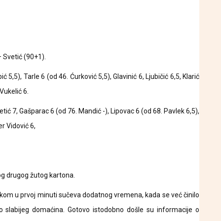
– Svetić (90+1).
5,5), Tarle 6 (od 46. Ćurković 5,5), Glavinić 6, Ljubičić 6,5, Klarić
 Vukelić 6.
vetić 7, Gašparac 6 (od 76. Mandić -), Lipovac 6 (od 68. Pavlek 6,5),
er Vidović 6,
zbog drugog žutog kartona.
anskom u prvoj minuti sučeva dodatnog vremena, kada se već činilo
no slabijeg domaćina. Gotovo istodobno došle su informacije o