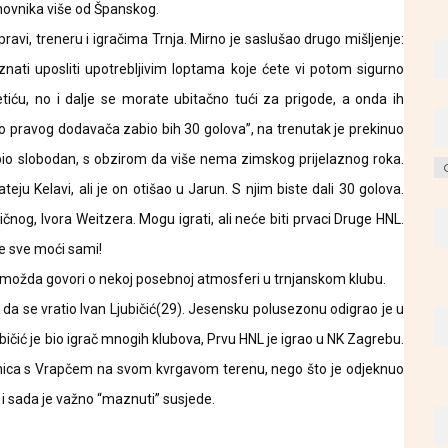
tanovnika više od Španskog.
avi, treneru i igračima Trnja. Mirno je saslušao drugo mišljenje:
 znati uposliti upotrebljivim loptama koje ćete vi potom sigurno
tiću, no i dalje se morate ubitačno tući za prigode, a onda ih
ao pravog dodavača zabio bih 30 golova”, na trenutak je prekinuo
bio slobodan, s obzirom da više nema zimskog prijelaznog roka.
Ar
u Kelavi, ali je on otišao u Jarun. S njim biste dali 30 golova.
ličnog, Ivora Weitzera. Mogu igrati, ali neće biti prvaci Druge HNL.
ete sve moći sami!
što možda govori o nekoj posebnoj atmosferi u trnjanskom klubu.
 da se vratio Ivan Ljubičić(29). Jesensku polusezonu odigrao je u
jubičić je bio igrač mnogih klubova, Prvu HNL je igrao u NK Zagrebu.
kmica s Vrapčem na svom kvrgavom terenu, nego što je odjeknuo
 i sada je važno “maznuti” susjede.