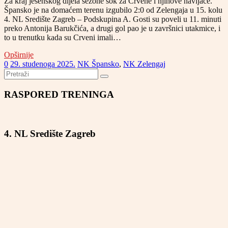
Za kraj jesenskog dijela sezone šok za Crvene i njihove navijače.
Špansko je na domaćem terenu izgubilo 2:0 od Zelengaja u 15. kolu
4. NL Središte Zagreb – Podskupina A. Gosti su poveli u 11. minuti
preko Antonija Barukčića, a drugi gol pao je u završnici utakmice, i
to u trenutku kada su Crveni imali…
Opširnije
0
29. studenoga 2025.
NK Špansko
,
NK Zelengaj
RASPORED TRENINGA
4. NL Središte Zagreb