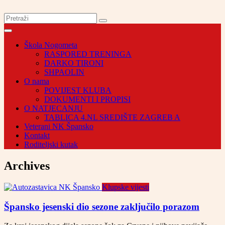
Škola Nogometa
RASPORED TRENINGA
DARKO TIRONI
SHPAOLIN
O nama
POVIJEST KLUBA
DOKUMENTI I PROPISI
O NATJECANJU
TABLICA 4.NL SREDIŠTE ZAGREB A
Veterani NK Špansko
Kontakt
Roditeljski kutak
Archives
Klupske vijesti
Špansko jesenski dio sezone zaključilo porazom