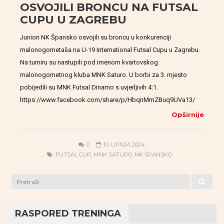
OSVOJILI BRONCU NA FUTSAL
CUPU U ZAGREBU
Juniori NK Špansko osvojili su broncu u konkurenciji
malonogometaša na U-19 International Futsal Cupu u Zagrebu.
Na turniru su nastupili pod imenom kvartovskog
malonogometnog kluba MNK Saturo. U borbi za 3. mjesto
pobijedili su MNK Futsal Dinamo s uvjerljivih 4:1.
https://www.facebook.com/share/p/HbqnMmZBuq9UVa13/
Opširnije
0
10. LIPNJA 2024.
FUTSAL CUP
,
MNK SATURO
,
NK ŠPANSKO
RASPORED TRENINGA