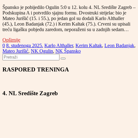
Špansko je pobijedilo Ogulin 5:0 u 12. kolu 4. NL Središte Zagreb –
Podskupina A i potvrdilo sjajnu formu. Dvostruki strijelac bio je
Mateo Jurišić (15. i 55.), po jedan gol su dodali Karlo Althaller
(45.), Leon Badanjak (72.) i Kerim Kaltak (75.). Crveni su upisali
treću ligašku pobjedu zaredom, neporaženi su u zadnjih sedam…
Opširnije
0
8. studenoga 2025.
Karlo Althaller
,
Kerim Kaltak
,
Leon Badanjak
,
Mateo Jurišić
,
NK Ogulin
,
NK Špansko
RASPORED TRENINGA
4. NL Središte Zagreb