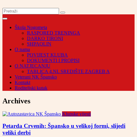
Škola Nogometa
RASPORED TRENINGA
DARKO TIRONI
SHPAOLIN
O nama
POVIJEST KLUBA
DOKUMENTI I PROPISI
O NATJECANJU
TABLICA 4.NL SREDIŠTE ZAGREB A
Veterani NK Špansko
Kontakt
Roditeljski kutak
Archives
Klupske vijesti
Petarda Crvenih: Špansko u velikoj formi, slijedi
veliki derbi