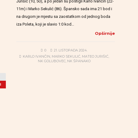
Jurišić (10, 50), a po jedan su postigli Karlo Ivančin (22-
11m) i Marko Sekulić (86). Špansko sada ima 21 bod i
na drugom je mjestu sa zaostatkom od jednog boda
iza Poleta, koji je slavio 1:0 kod…
Opširnije
0
21. LISTOPADA 2024.
KARLO IVANČIN
,
MARKO SEKULIĆ
,
MATEO JURIŠIĆ
,
NK GOLUBOVEC
,
NK ŠPANAKO
I