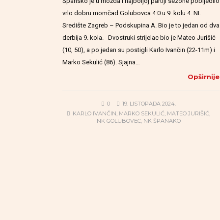
Špansko je u možda i najboljoj partiji sezone pobijedilo
vrlo dobru momčad Golubovca 4:0 u 9. kolu 4. NL
Središte Zagreb – Podskupina A. Bio je to jedan od dva
derbija 9. kola. Dvostruki strijelac bio je Mateo Jurišić
(10, 50), a po jedan su postigli Karlo Ivančin (22-11m) i
Marko Sekulić (86). Sjajna…
Opširnije
0
19. LISTOPADA 2024.
KARLO IVANČIN
,
MARKO SEKULIĆ
,
MATEO JURIŠIĆ
,
NK GOLUBOVEC
,
NK ŠPANAKO