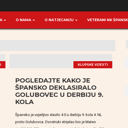
TA
O NAMA
O NATJECANJU
VETERANI NK ŠPANS
I
KLUPSKE VIJESTI
POGLEDAJTE KAKO JE
ŠPANSKO DEKLASIRALO
GOLUBOVEC U DERBIJU 9.
KOLA
Špansko je uvjerljivo slavilo 4:0 u derbiju 9. kola 4. NL
protiv Golubovca. Dvostruki strijelac bio je Mateo