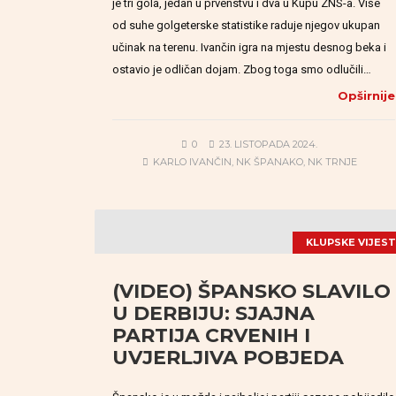
je tri gola, jedan u prvenstvu i dva u Kupu ZNS-a. Više
od suhe golgeterske statistike raduje njegov ukupan
učinak na terenu. Ivančin igra na mjestu desnog beka i
ostavio je odličan dojam. Zbog toga smo odlučili…
Opširnije
0
23. LISTOPADA 2024.
KARLO IVANČIN
,
NK ŠPANAKO
,
NK TRNJE
KLUPSKE VIJEST
(VIDEO) ŠPANSKO SLAVILO
U DERBIJU: SJAJNA
PARTIJA CRVENIH I
UVJERLJIVA POBJEDA