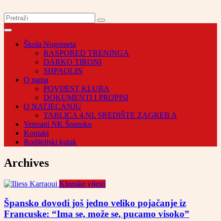
Škola Nogometa
RASPORED TRENINGA
DARKO TIRONI
SHPAOLIN
O nama
POVIJEST KLUBA
DOKUMENTI I PROPISI
O NATJECANJU
TABLICA 4.NL SREDIŠTE ZAGREB A
Veterani NK Špansko
Kontakt
Roditeljski kutak
Archives
Klupske vijesti
Špansko dovodi još jedno veliko pojačanje iz
Francuske: “Ima se, može se, pucamo visoko”