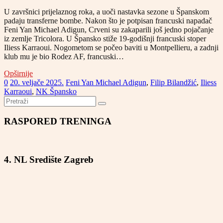
U završnici prijelaznog roka, a uoči nastavka sezone u Španskom
padaju transferne bombe. Nakon što je potpisan francuski napadač
Feni Yan Michael Adigun, Crveni su zakaparili još jedno pojačanje
iz zemlje Tricolora. U Špansko stiže 19-godišnji francuski stoper
Iliess Karraoui. Nogometom se počeo baviti u Montpellieru, a zadnji
klub mu je bio Rodez AF, francuski…
Opširnije
0
20. veljače 2025.
Feni Yan Michael Adigun
,
Filip Bilandžić
,
Iliess
Karraoui
,
NK Špansko
RASPORED TRENINGA
4. NL Središte Zagreb