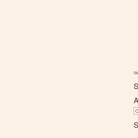
St
S
A
Ar
S