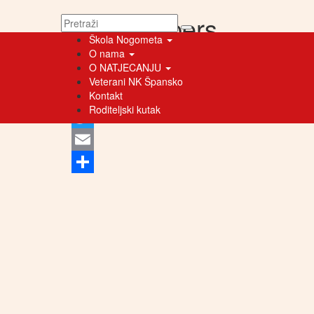
The Reapers
Škola Nogometa
O nama
O NATJECANJU
Podijeli:
Veterani NK Špansko
Kontakt
Roditeljski kutak
Facebook
Twitter
Email
Share