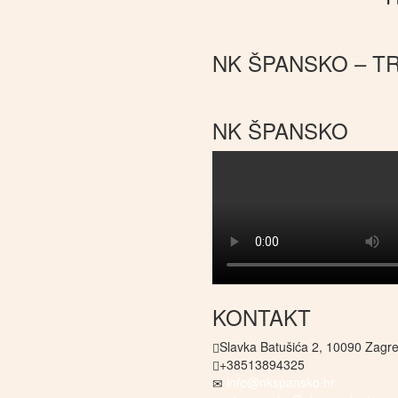
NK ŠPANSKO – T
NK ŠPANSKO
KONTAKT
Slavka Batušića 2, 10090 Zagr
+38513894325
info@nkspansko.hr