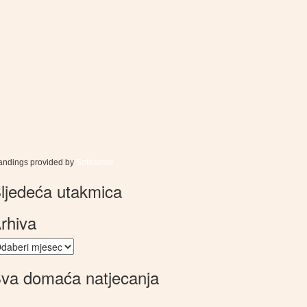
andings provided by
Sofascore
ljedeća utakmica
rhiva
hiva
va domaća natjecanja