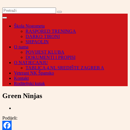
Škola Nogometa
RASPORED TRENINGA
DARKO TIRONI
SHPAOLIN
O nama
POVIJEST KLUBA
DOKUMENTI I PROPISI
O NATJECANJU
TABLICA 4.NL SREDIŠTE ZAGREB A
Veterani NK Špansko
Kontakt
Roditeljski kutak
Green Ninjas
Podijeli: