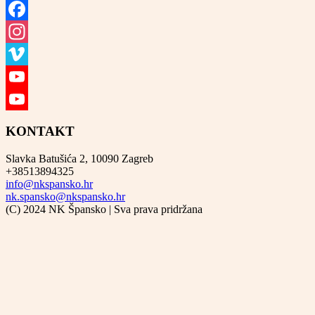
Facebook
Instagram
Vimeo
YouTube
YouTube
KONTAKT
Channel
Slavka Batušića 2, 10090 Zagreb
+38513894325
info@nkspansko.hr
nk.spansko@nkspansko.hr
(C) 2024 NK Špansko | Sva prava pridržana