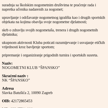
suradnja sa školskim nogometnim društvima te praćenje rada i
napretka učenika nadarenih za nogomet;
upravljanje i održavanje nogometnog igrališta kao i drugih sportskih
objekata na kojima obavlja svoje nogometne djelatnosti;
skrb o zdravlju svojih nogometaša, trenera i drugih nogometnih
djelatnika;
ukupnom aktivnosti Kluba poticati razumijevanje i usvajanje etičkih
vrijednosti kroz bavljenje sportom;
pripremanje i organiziranje prigodnih turnira i sportskih susreta.
Naziv:
NOGOMETNI KLUB “ŠPANSKO”
Skraćeni naziv :
NK “ŠPANSKO”
Adresa
Slavka Batušića 2, 10090 Zagreb
OIB:
42172865453