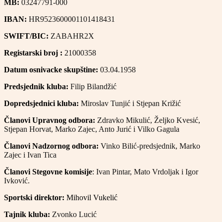
MB:
03247791-000
IBAN:
HR9523600001101418431
SWIFT/BIC:
ZABAHR2X
Registarski broj :
21000358
Datum osnivacke skupštine:
03.04.1958
Predsjednik kluba:
Filip Bilandžić
Dopredsjednici kluba:
Miroslav Tunjić i Stjepan Križić
Članovi Upravnog odbora:
Zdravko Mikulić, Željko Kvesić,
Stjepan Horvat, Marko Zajec, Anto Jurić i Vilko Gagula
Članovi Nadzornog odbora:
Vinko Bilić-predsjednik, Marko
Zajec i Ivan Tica
Članovi Stegovne komisije
:
Ivan Pintar, Mato Vrdoljak i Igor
Ivković.
Sportski direktor:
Mihovil Vukelić
Tajnik kluba:
Zvonko Lucić