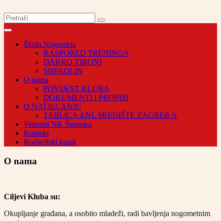
Škola Nogometa
RASPORED TRENINGA
DARKO TIRONI
SHPAOLIN
O nama
POVIJEST KLUBA
DOKUMENTI I PROPISI
O NATJECANJU
TABLICA 4.NL SREDIŠTE ZAGREB A
Veterani NK Špansko
Kontakt
Roditeljski kutak
O nama
Ciljevi Kluba su:
Okupljanje građana, a osobito mladeži, radi bavljenja nogometnim