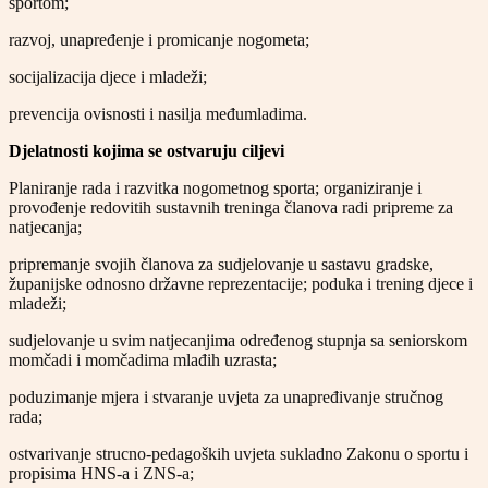
sportom;
razvoj, unapređenje i promicanje nogometa;
socijalizacija djece i mladeži;
prevencija ovisnosti i nasilja međumladima.
Djelatnosti kojima se ostvaruju ciljevi
Planiranje rada i razvitka nogometnog sporta; organiziranje i
provođenje redovitih sustavnih treninga članova radi pripreme za
natjecanja;
pripremanje svojih članova za sudjelovanje u sastavu gradske,
županijske odnosno državne reprezentacije; poduka i trening djece i
mladeži;
sudjelovanje u svim natjecanjima određenog stupnja sa seniorskom
momčadi i momčadima mlađih uzrasta;
poduzimanje mjera i stvaranje uvjeta za unapređivanje stručnog
rada;
ostvarivanje strucno-pedagoških uvjeta sukladno Zakonu o sportu i
propisima HNS-a i ZNS-a;