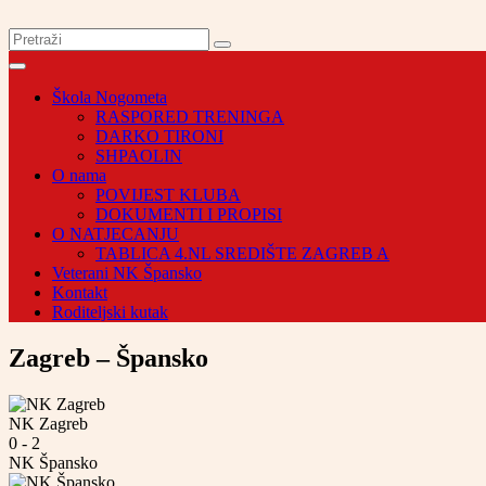
Škola Nogometa
RASPORED TRENINGA
DARKO TIRONI
SHPAOLIN
O nama
POVIJEST KLUBA
DOKUMENTI I PROPISI
O NATJECANJU
TABLICA 4.NL SREDIŠTE ZAGREB A
Veterani NK Špansko
Kontakt
Roditeljski kutak
Zagreb – Špansko
NK Zagreb
0
-
2
NK Špansko