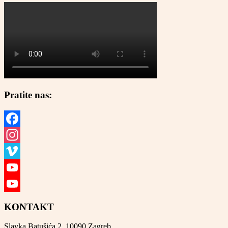
Pratite nas:
Facebook
Instagram
Vimeo
YouTube
YouTube
KONTAKT
Channel
Slavka Batušića 2, 10090 Zagreb