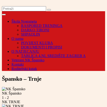
Škola Nogometa
RASPORED TRENINGA
DARKO TIRONI
SHPAOLIN
O nama
POVIJEST KLUBA
DOKUMENTI I PROPISI
O NATJECANJU
TABLICA 4.NL SREDIŠTE ZAGREB A
Veterani NK Špansko
Kontakt
Roditeljski kutak
Špansko – Trnje
NK Špansko
1
-
2
NK TRNJE